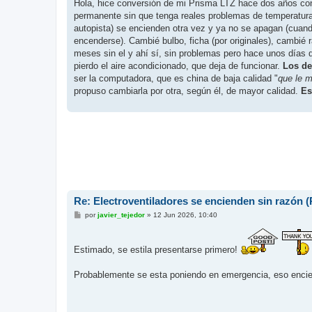
n
Hola, hice conversión de mi Prisma LTZ hace dos años co
s
permanente sin que tenga reales problemas de temperatura
a
j
autopista) se encienden otra vez y ya no se apagan (cuand
e
encenderse). Cambié bulbo, ficha (por originales), cambié 
meses sin el y ahí sí, sin problemas pero hace unos días q
pierdo el aire acondicionado, que deja de funcionar.
Los de
ser la computadora, que es china de baja calidad "
que le 
propuso cambiarla por otra, según él, de mayor calidad.
Es
Re: Electroventiladores se encienden sin razón
M
por
javier_tejedor
»
12 Jun 2026, 10:40
e
n
s
a
Estimado, se estila presentarse primero!
j
e
Probablemente se esta poniendo en emergencia, eso encien