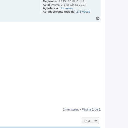
Registrado:
13 Dic 2018, 01:42
Auto:
Prisma LTZ AT Línea 2017
Agradecido :
71 veces
Agradecimiento recibido:
271 veces
A
r
r
i
b
a
2 mensajes • Página
1
de
1
Ir a