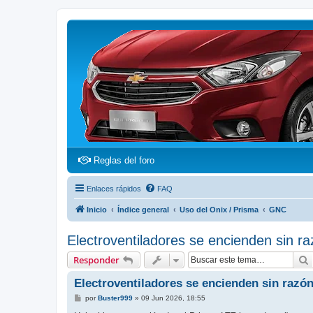
(Opens a new tab)
Reglas del foro
Enlaces rápidos
FAQ
Inicio
Índice general
Uso del Onix / Prisma
GNC
Electroventiladores se encienden sin 
Responder
Electroventiladores se encienden sin razó
M
por
Buster999
»
09 Jun 2026, 18:55
e