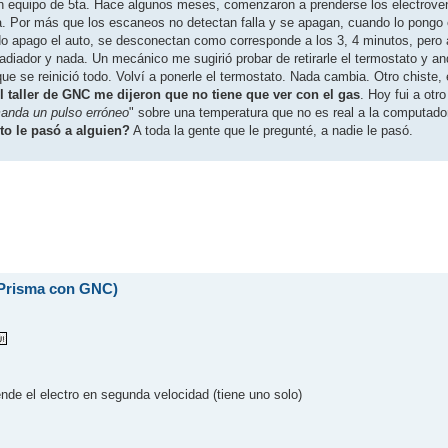
n equipo de 5ta. Hace algunos meses, comenzaron a prenderse los electroven
. Por más que los escaneos no detectan falla y se apagan, cuando lo pongo 
o apago el auto, se desconectan como corresponde a los 3, 4 minutos, pero a
radiador y nada. Un mecánico me sugirió probar de retirarle el termostato y a
ue se reinició todo. Volví a ponerle el termostato. Nada cambia. Otro chiste,
l taller de GNC me dijeron que no tiene que ver con el gas
. Hoy fui a otr
manda un pulso erróneo
" sobre una temperatura que no es real a la computado
to le pasó a alguien?
A toda la gente que le pregunté, a nadie le pasó.
 (Prisma con GNC)
de el electro en segunda velocidad (tiene uno solo)