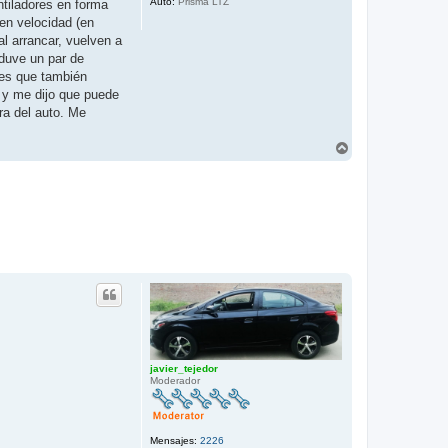
Auto:
Prisma LTZ
tiladores en forma
en velocidad (en
l arrancar, vuelven a
nduve un par de
 es que también
o y me dijo que puede
ra del auto. Me
A
r
r
i
b
a
javier_tejedor
Moderador
Mensajes:
2226