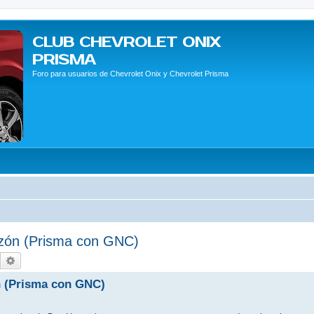
CLUB CHEVROLET ONIX
PRISMA
Foro para usuarios de Chevrolet Onix y Chevrolet Prisma
razón (Prisma con GNC)
Buscar
Búsqueda avanzada
n (Prisma con GNC)