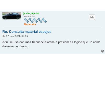
javier_tejedor
Moderador
Re: Consulta material espejos
M
17 Nov 2024, 05:16
e
n
Aqui se usa con mas frecuencia arena a presion! es logico que un acido
s
disuelva un plastico.
a
j
e