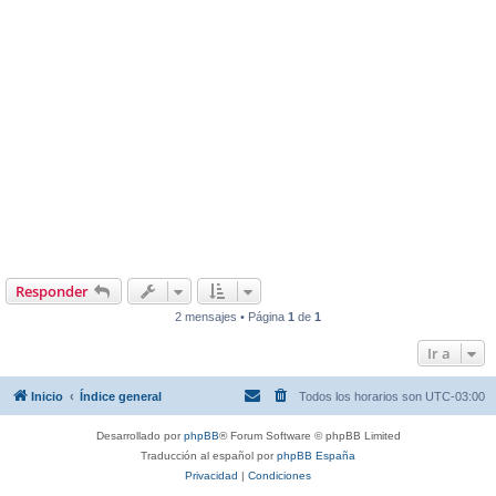
Responder
2 mensajes • Página
1
de
1
Ir a
Inicio
Índice general
Todos los horarios son
UTC-03:00
Desarrollado por
phpBB
® Forum Software © phpBB Limited
Traducción al español por
phpBB España
Privacidad
|
Condiciones