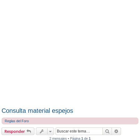
Consulta material espejos
Reglas del Foro
Buscar
Búsqueda 
Responder
2 mensajes • Página
1
de
1