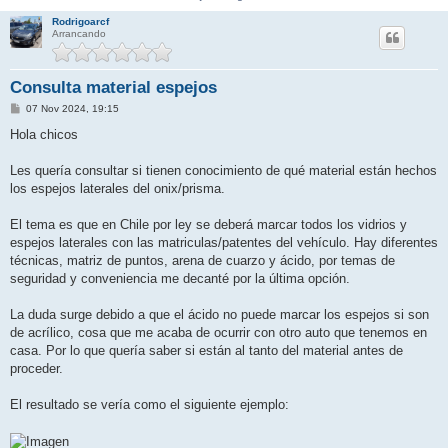
Rodrigoarcf
Arrancando
Consulta material espejos
M
07 Nov 2024, 19:15
e
n
Hola chicos
s
a
j
Les quería consultar si tienen conocimiento de qué material están hechos
e
los espejos laterales del onix/prisma.
El tema es que en Chile por ley se deberá marcar todos los vidrios y
espejos laterales con las matriculas/patentes del vehículo. Hay diferentes
técnicas, matriz de puntos, arena de cuarzo y ácido, por temas de
seguridad y conveniencia me decanté por la última opción.
La duda surge debido a que el ácido no puede marcar los espejos si son
de acrílico, cosa que me acaba de ocurrir con otro auto que tenemos en
casa. Por lo que quería saber si están al tanto del material antes de
proceder.
El resultado se vería como el siguiente ejemplo: