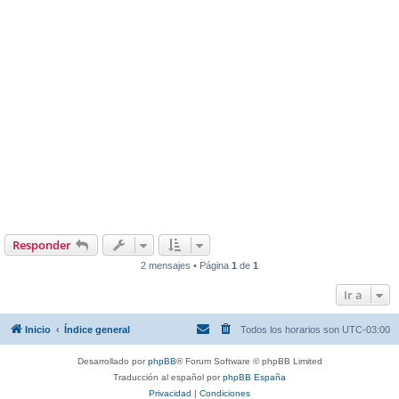
Responder
2 mensajes • Página
1
de
1
Ir a
Inicio
Índice general
Todos los horarios son
UTC-03:00
Desarrollado por
phpBB
® Forum Software © phpBB Limited
Traducción al español por
phpBB España
Privacidad
|
Condiciones