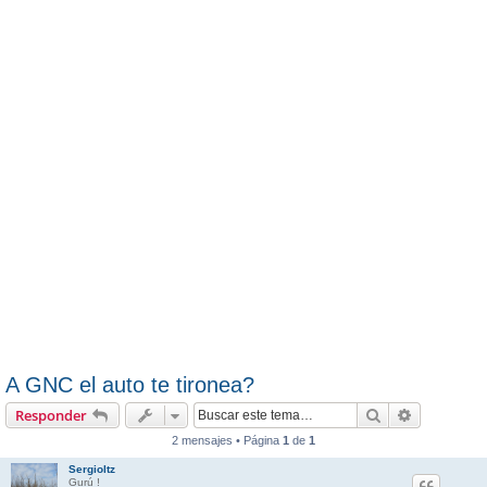
A GNC el auto te tironea?
Buscar
Búsqueda 
Responder
2 mensajes • Página
1
de
1
Sergioltz
Gurú !