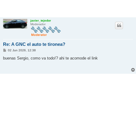
javier_tejedor
Moderador
Re: A GNC el auto te tironea?
M
02 Jun 2026, 12:38
e
n
buenas Sergio, como va todo!? ahi te acomode el link
s
a
j
e