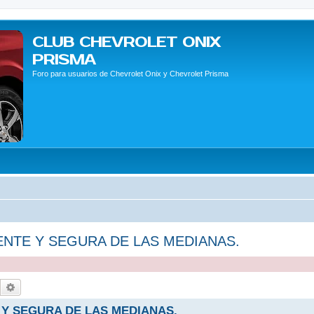
CLUB CHEVROLET ONIX
PRISMA
Foro para usuarios de Chevrolet Onix y Chevrolet Prisma
TENTE Y SEGURA DE LAS MEDIANAS.
Buscar
Búsqueda avanzada
 Y SEGURA DE LAS MEDIANAS.