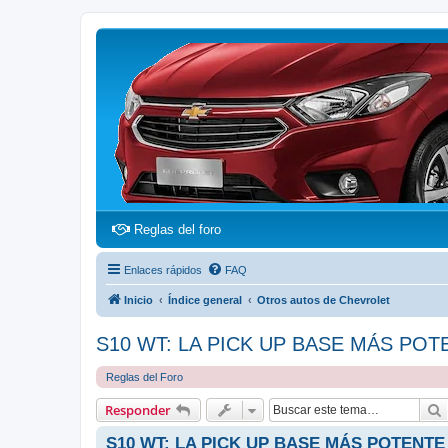
(Opens a new tab)
Reglas del foro
Enlaces rápidos
FAQ
Inicio
Índice general
Otros autos de Chevrolet
S10 WT: LA PICK UP BASE MÁS PO
Reglas del Foro
Responder
S10 WT: LA PICK UP BASE MÁS POTENTE