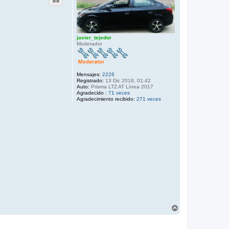
javier_tejedor
Moderador
Mensajes:
2226
Registrado:
13 Dic 2018, 01:42
Auto:
Prisma LTZ AT Línea 2017
Agradecido :
71 veces
Agradecimiento recibido:
271 veces
A
r
r