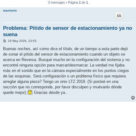
3 mensajes • Página
1
de
1
maclovin
Problema: Pitido de sensor de estacionamiento ya no
suena
M
19 May 2026, 23:53
e
n
Buenas noches, así como dice el título, de un tiempo a esta parte dejó
s
de sonar el pítido del sensor de estacionamiento cuando un objeto se
a
j
acerca en Reversa. Busqué mucho en la configuración del sistema y no
e
encontré ninguna opción para marcar/desmarcar. La verdad me fijaba
más en el sonido que en la cámara especialmente en los puntos ciegos
de las esquinas. Será configuración o un problema físico que requiera
arreglar alguna pieza? Tengo un onix LTZ 2019. (Si posteé en una
sección que no corresponde, por favor disculpen y muévanlo dónde
quede mejor)
Gracias desde ya..