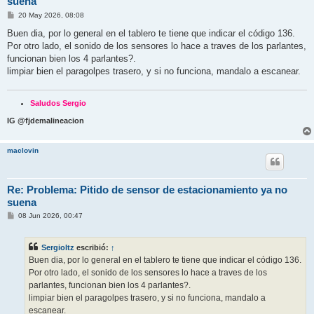
suena
M
20 May 2026, 08:08
e
n
Buen dia, por lo general en el tablero te tiene que indicar el código 136.
s
Por otro lado, el sonido de los sensores lo hace a traves de los parlantes,
a
j
funcionan bien los 4 parlantes?.
e
limpiar bien el paragolpes trasero, y si no funciona, mandalo a escanear.
Saludos Sergio
IG @fjdemalineacion
maclovin
Re: Problema: Pitido de sensor de estacionamiento ya no
suena
M
08 Jun 2026, 00:47
e
n
s
Sergioltz
escribió:
↑
a
j
Buen dia, por lo general en el tablero te tiene que indicar el código 136.
e
Por otro lado, el sonido de los sensores lo hace a traves de los
parlantes, funcionan bien los 4 parlantes?.
limpiar bien el paragolpes trasero, y si no funciona, mandalo a
escanear.