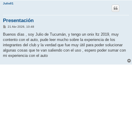
Julio01
Presentación
M
21 Abr 2026, 10:48
e
n
Buenos días , soy Julio de Tucumán, y tengo un onix ltz 2019, muy
s
contento con el auto, pude leer mucho sobre la experiencia de los
a
j
integrantes del club y la verdad que fue muy útil para poder solucionar
e
algunas cosas que te van saliendo con el uso , espero poder sumar con
mi experiencia con el auto