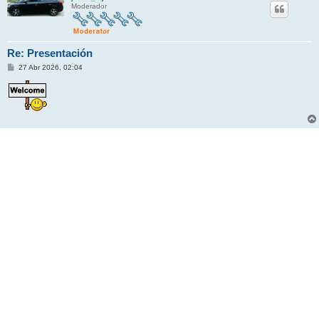
Moderador
Re: Presentación
M
27 Abr 2026, 02:04
e
n
s
a
j
e