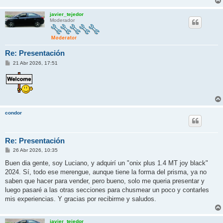
javier_tejedor
Moderador
Re: Presentación
M
21 Abr 2026, 17:51
e
n
s
a
j
e
condor
Re: Presentación
M
26 Abr 2026, 10:35
e
n
Buen dia gente, soy Luciano, y adquirí un "onix plus 1.4 MT joy black"
s
2024. Sí, todo ese merengue, aunque tiene la forma del prisma, ya no
a
j
saben que hacer para vender, pero bueno, solo me queria presentar y
e
luego pasaré a las otras secciones para chusmear un poco y contarles
mis experiencias. Y gracias por recibirme y saludos.
javier_tejedor