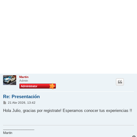
Martin
Admin
Re: Presentación
M
21 Abr 2026, 13:42
e
n
Hola Julio, gracias por registrate! Esperamos conocer tus experiencias !!
s
a
j
e
_________________
Martin