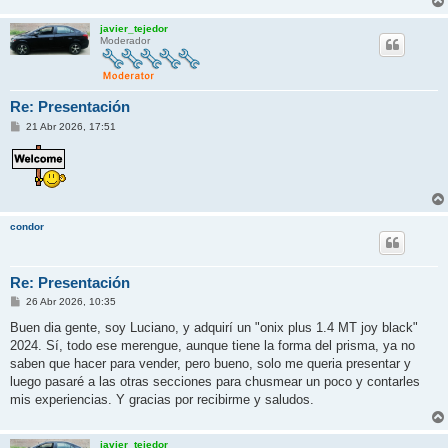
javier_tejedor
Moderador
Re: Presentación
M
21 Abr 2026, 17:51
e
n
s
a
j
e
condor
Re: Presentación
M
26 Abr 2026, 10:35
e
n
Buen dia gente, soy Luciano, y adquirí un "onix plus 1.4 MT joy black"
s
2024. Sí, todo ese merengue, aunque tiene la forma del prisma, ya no
a
j
saben que hacer para vender, pero bueno, solo me queria presentar y
e
luego pasaré a las otras secciones para chusmear un poco y contarles
mis experiencias. Y gracias por recibirme y saludos.
javier_tejedor