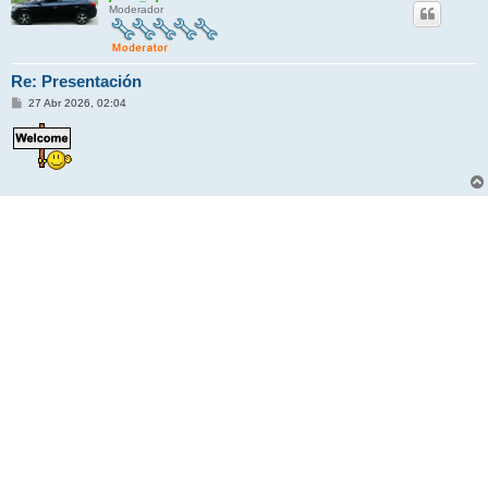
Moderador
Re: Presentación
M
27 Abr 2026, 02:04
e
n
s
a
j
e