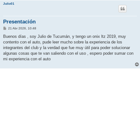
Julio01
Presentación
M
21 Abr 2026, 10:48
e
n
Buenos días , soy Julio de Tucumán, y tengo un onix ltz 2019, muy
s
contento con el auto, pude leer mucho sobre la experiencia de los
a
j
integrantes del club y la verdad que fue muy útil para poder solucionar
e
algunas cosas que te van saliendo con el uso , espero poder sumar con
mi experiencia con el auto