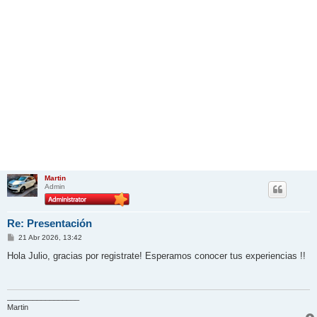
Martin
Admin
Re: Presentación
M
21 Abr 2026, 13:42
e
n
Hola Julio, gracias por registrate! Esperamos conocer tus experiencias !!
s
a
j
e
_________________
Martin