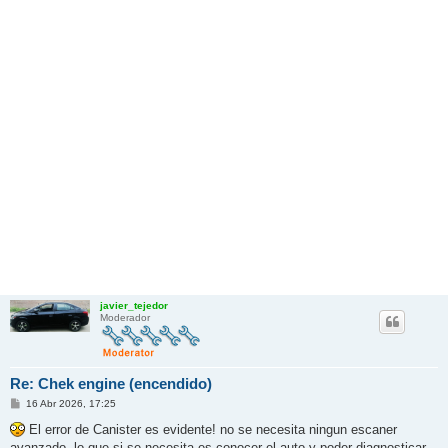
javier_tejedor
Moderador
Re: Chek engine (encendido)
M
16 Abr 2026, 17:25
e
n
El error de Canister es evidente! no se necesita ningun escaner
s
avanzado, lo que si se necesita es conocer el auto y poder diagnosticar