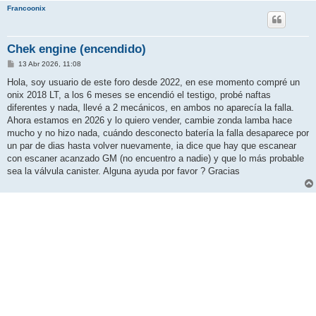
Francoonix
Chek engine (encendido)
M
13 Abr 2026, 11:08
e
n
Hola, soy usuario de este foro desde 2022, en ese momento compré un
s
onix 2018 LT, a los 6 meses se encendió el testigo, probé naftas
a
j
diferentes y nada, llevé a 2 mecánicos, en ambos no aparecía la falla.
e
Ahora estamos en 2026 y lo quiero vender, cambie zonda lamba hace
mucho y no hizo nada, cuándo desconecto batería la falla desaparece por
un par de dias hasta volver nuevamente, ia dice que hay que escanear
con escaner acanzado GM (no encuentro a nadie) y que lo más probable
sea la válvula canister. Alguna ayuda por favor ? Gracias