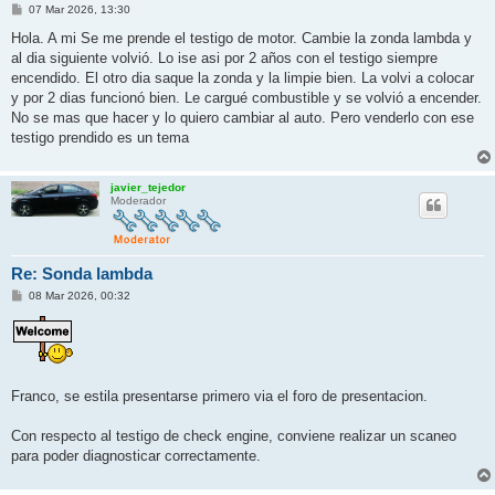
M
07 Mar 2026, 13:30
e
n
Hola. A mi Se me prende el testigo de motor. Cambie la zonda lambda y
s
al dia siguiente volvió. Lo ise asi por 2 años con el testigo siempre
a
j
encendido. El otro dia saque la zonda y la limpie bien. La volvi a colocar
e
y por 2 dias funcionó bien. Le cargué combustible y se volvió a encender.
No se mas que hacer y lo quiero cambiar al auto. Pero venderlo con ese
testigo prendido es un tema
javier_tejedor
Moderador
Re: Sonda lambda
M
08 Mar 2026, 00:32
e
n
s
a
j
e
Franco, se estila presentarse primero via el foro de presentacion.
Con respecto al testigo de check engine, conviene realizar un scaneo
para poder diagnosticar correctamente.