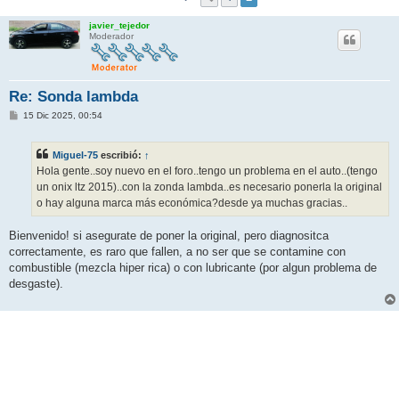
javier_tejedor
Moderador
Re: Sonda lambda
M
15 Dic 2025, 00:54
e
n
s
Miguel-75
escribió:
↑
a
j
Hola gente..soy nuevo en el foro..tengo un problema en el auto..(tengo
e
un onix ltz 2015)..con la zonda lambda..es necesario ponerla la original
o hay alguna marca más económica?desde ya muchas gracias..
Bienvenido! si asegurate de poner la original, pero diagnositca
correctamente, es raro que fallen, a no ser que se contamine con
combustible (mezcla hiper rica) o con lubricante (por algun problema de
desgaste).