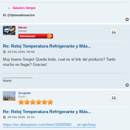
Saludos Sergio
IG @fjdemalineacion
Martin
Admin
Re: Reloj Temperatura Refrigerante y Más...
M
28 Feb 2026, 08:58
e
n
Muy bueno Sergio! Queda lindo, cual es el link del producto? Tardo
s
mucho en llegar? Gracias!
a
j
e
_________________
Martin
Sergioltz
Gurú !
Re: Reloj Temperatura Refrigerante y Más...
M
28 Feb 2026, 10:19
e
n
https://es.aliexpress.com/item/10050060 ... pt=glo2esp
s