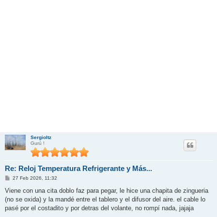
Sergioltz
Gurú !
Re: Reloj Temperatura Refrigerante y Más...
M
27 Feb 2026, 11:32
e
n
Viene con una cita doblo faz para pegar, le hice una chapita de zingueria
s
(no se oxida) y la mandé entre el tablero y el difusor del aire. el cable lo
a
j
pasé por el costadito y por detras del volante, no rompí nada, jajaja
e