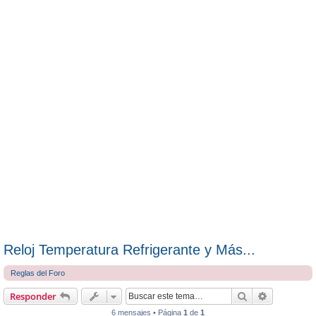
Reloj Temperatura Refrigerante y Más...
Reglas del Foro
Buscar
Búsqueda 
Responder
6 mensajes • Página
1
de
1