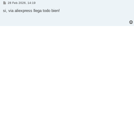
M
28 Feb 2026, 14:19
e
n
si, via aliexpress llega todo bien!
s
a
j
e