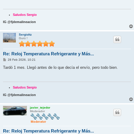
a
j
e
Saludos Sergio
IG @fjdemalineacion
Sergioltz
Gurú !
Re: Reloj Temperatura Refrigerante y Más...
M
28 Feb 2026, 10:21
e
n
Tardó 1 mes. Llegó antes de lo que decía el envío, pero todo bien.
s
a
j
e
Saludos Sergio
IG @fjdemalineacion
javier_tejedor
Moderador
Re: Reloj Temperatura Refrigerante y Más...