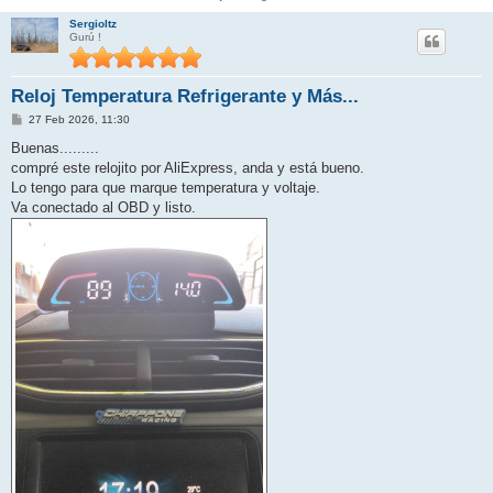
Sergioltz
Gurú !
Reloj Temperatura Refrigerante y Más...
M
27 Feb 2026, 11:30
e
n
Buenas.........
s
compré este relojito por AliExpress, anda y está bueno.
a
j
Lo tengo para que marque temperatura y voltaje.
e
Va conectado al OBD y listo.