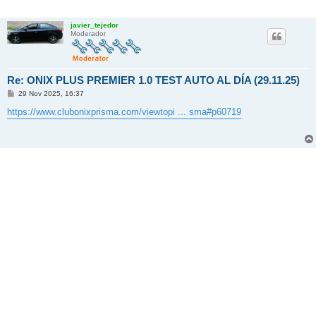
javier_tejedor
Moderador
Re: ONIX PLUS PREMIER 1.0 TEST AUTO AL DÍA (29.11.25)
M
29 Nov 2025, 16:37
e
n
https://www.clubonixprisma.com/viewtopi ... sma#p60719
s
a
j
e