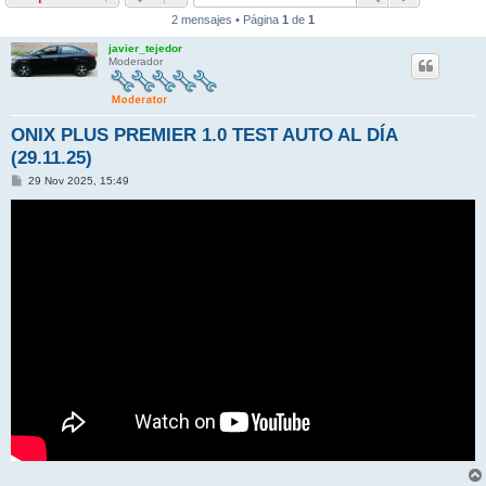
2 mensajes • Página
1
de
1
javier_tejedor
Moderador
ONIX PLUS PREMIER 1.0 TEST AUTO AL DÍA
(29.11.25)
M
29 Nov 2025, 15:49
e
n
s
a
j
e