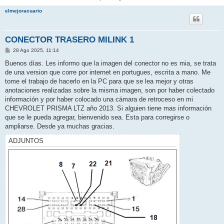
elmejoracuario
CONECTOR TRASERO MILINK 1
M
28 Ago 2025, 11:14
e
n
Buenos días. Les informo que la imagen del conector no es mia, se trata
s
de una version que corre por internet en portugues, escrita a mano. Me
a
j
tome el trabajo de hacerlo en la PC para que se lea mejor y otras
e
anotaciones realizadas sobre la misma imagen, son por haber colectado
información y por haber colocado una cámara de retroceso en mi
CHEVROLET PRISMA LTZ año 2013. Si alguien tiene mas información
que se le pueda agregar, bienvenido sea. Esta para corregirse o
ampliarse. Desde ya muchas gracias.
ADJUNTOS