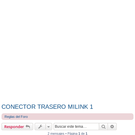
CONECTOR TRASERO MILINK 1
Reglas del Foro
Buscar
Búsqueda 
Responder
2 mensajes • Página
1
de
1