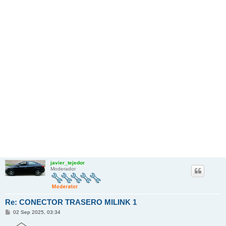
javier_tejedor
Moderador
Re: CONECTOR TRASERO MILINK 1
M
02 Sep 2025, 03:34
e
n