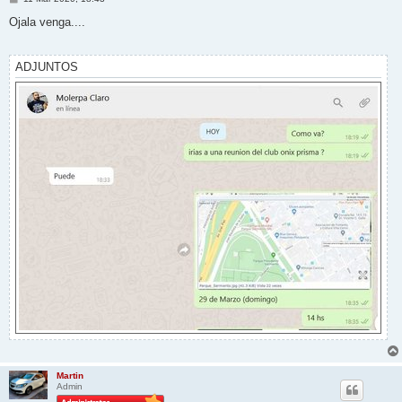
e
n
Ojala venga....
s
a
j
e
ADJUNTOS
Martin
Admin