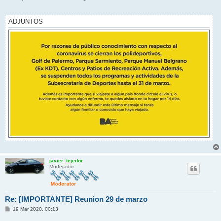
s
a
j
e
ADJUNTOS
javier_tejedor
Moderador
Re: [IMPORTANTE] Reunion 29 de marzo
M
19 Mar 2020, 00:13
e
n