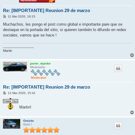
Re: [IMPORTANTE] Reunion 29 de marzo
M
11 Mar 2020, 19:15
e
n
Muchachos, les pongo el post como global e importante pare que se
s
destaque en la portada del sitio, si quieren también lo difundo en redes
a
j
sociales, vamos que se hace !
e
_________________
Martin
javier_tejedor
Moderador
Re: [IMPORTANTE] Reunion 29 de marzo
M
12 Mar 2020, 15:41
e
n
s
Martin!
a
j
e
Onixito
Gurú !