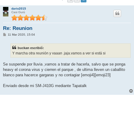
dario2015
Casi Gurú
Re: Reunion
M
11 Mar 2020, 15:04
e
n
s
buckan escribió:
a
j
Y marcha otra reunión y vaaan .jaja.vamos a ver si está si
e
Se suspende por lluvia ,vamos a tratar de hacerla, salvo que se ponga
heavy el corona virus y cierren el parque , de ultima lleven un caballito
blanco para hacerce gargaras y no contagiar [emoji4][emoji23]
Enviado desde mi SM-J410G mediante Tapatalk