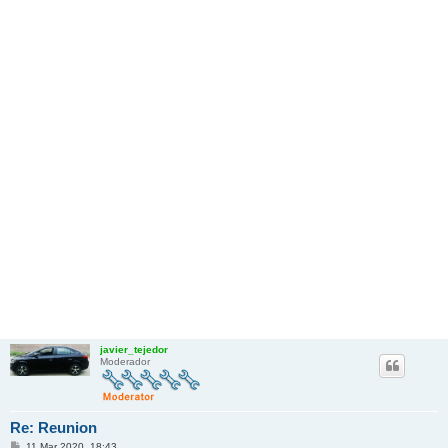
javier_tejedor
Moderador
Re: Reunion
M
11 Mar 2020, 18:43