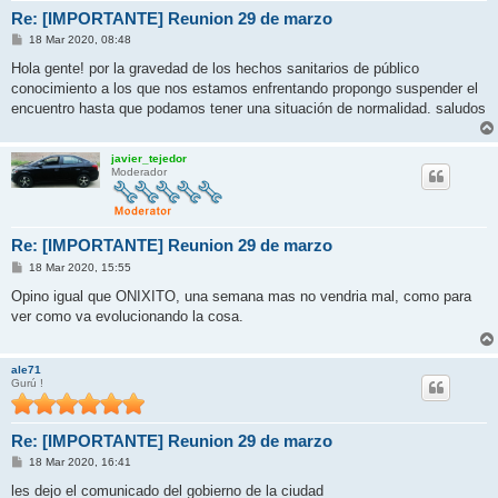
Re: [IMPORTANTE] Reunion 29 de marzo
M
18 Mar 2020, 08:48
e
n
Hola gente! por la gravedad de los hechos sanitarios de público
s
conocimiento a los que nos estamos enfrentando propongo suspender el
a
j
encuentro hasta que podamos tener una situación de normalidad. saludos
e
javier_tejedor
Moderador
Re: [IMPORTANTE] Reunion 29 de marzo
M
18 Mar 2020, 15:55
e
n
Opino igual que ONIXITO, una semana mas no vendria mal, como para
s
ver como va evolucionando la cosa.
a
j
e
ale71
Gurú !
Re: [IMPORTANTE] Reunion 29 de marzo
M
18 Mar 2020, 16:41
e
n
les dejo el comunicado del gobierno de la ciudad