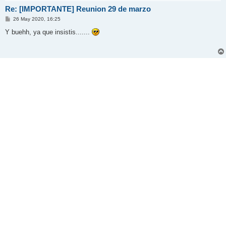
Re: [IMPORTANTE] Reunion 29 de marzo
M
26 May 2020, 16:25
e
n
Y buehh, ya que insistis.......
s
a
j
e