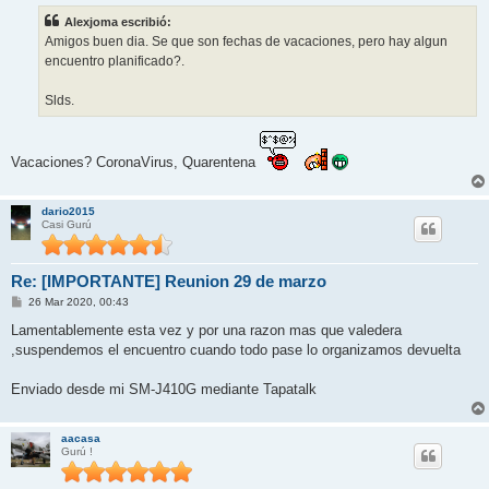
s
Alexjoma escribió:
a
j
Amigos buen dia. Se que son fechas de vacaciones, pero hay algun
e
encuentro planificado?.
Slds.
Vacaciones? CoronaVirus, Quarentena
dario2015
Casi Gurú
Re: [IMPORTANTE] Reunion 29 de marzo
M
26 Mar 2020, 00:43
e
n
Lamentablemente esta vez y por una razon mas que valedera
s
,suspendemos el encuentro cuando todo pase lo organizamos devuelta
a
j
e
Enviado desde mi SM-J410G mediante Tapatalk
aacasa
Gurú !