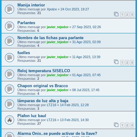
Manija interior
Último mensaje por
Xpolze
«
24 Oct 2023, 19:27
Respuestas:
21
1
2
3
Parlantes
Último mensaje por
javier_tejedor
«
27 Sep 2023, 02:26
Respuestas:
6
Nombre de las fichas para parlante
Último mensaje por
javier_tejedor
«
31 Ago 2023, 02:09
Respuestas:
4
fuelles
Último mensaje por
javier_tejedor
«
11 Ago 2023, 13:39
Respuestas:
21
1
2
3
Reloj temperatura SISELCO
Último mensaje por
javier_tejedor
«
01 Ago 2023, 07:45
Respuestas:
2
Chapon original vs Bracco
Último mensaje por
javier_tejedor
«
08 Jul 2023, 17:45
Respuestas:
4
lámparas de luz alta y baja
Último mensaje por
LTZ16
«
14 Feb 2023, 12:28
Respuestas:
3
Plafon luz baul
Último mensaje por
LTZ16
«
13 Feb 2023, 14:30
Respuestas:
27
1
2
3
Alarma Onix..se puede activar de la llave?