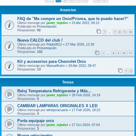
Anuncios
FAQ de "Me compre un Onix/Prisma, que le puedo hacer?"
Último mensaje por
javier_tejedor
«
23 Abr 2022, 09:13
Publicado en
Presentación
Respuestas:
92
1
7
8
9
10
…
Nueva CALCO del club !
Último mensaje por
Pablo0812
«
27 Mar 2026, 12:39
Publicado en
Presentación
Respuestas:
102
1
8
9
10
11
…
Kit y accesorios para Chevrolet Onix
Último mensaje por
ManuelKuhn
«
29 Abr 2022, 09:47
Respuestas:
13
1
2
Temas
Reloj Temperatura Refrigerante y Más...
Último mensaje por
javier_tejedor
«
28 Feb 2026, 14:19
Respuestas:
5
CAMBIAR LAMPARAS ORIGINALES X LED
Último mensaje por
elmejoracuario
«
17 Feb 2026, 18:23
Respuestas:
4
Porta equipaje onix
Último mensaje por
javier_tejedor
«
27 Oct 2024, 07:54
Respuestas:
3
Mugre velocimetro