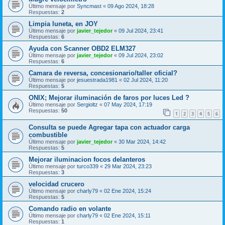
Último mensaje por
Syncmast
«
09 Ago 2024, 18:28
Respuestas:
2
Limpia luneta, en JOY
Último mensaje por
javier_tejedor
«
09 Jul 2024, 23:41
Respuestas:
6
Ayuda con Scanner OBD2 ELM327
Último mensaje por
javier_tejedor
«
09 Jul 2024, 23:02
Respuestas:
6
Camara de reversa, concesionario/taller oficial?
Último mensaje por
jesuestrada1981
«
02 Jul 2024, 11:20
Respuestas:
5
ONIX; Mejorar iluminación de faros por luces Led ?
Último mensaje por
Sergioltz
«
07 May 2024, 17:19
Respuestas:
50
1
2
3
4
5
6
Consulta se puede Agregar tapa con actuador carga
combustible
Último mensaje por
javier_tejedor
«
30 Mar 2024, 14:42
Respuestas:
5
Mejorar iluminacion focos delanteros
Último mensaje por
turco339
«
29 Mar 2024, 23:23
Respuestas:
3
velocidad crucero
Último mensaje por
charly79
«
02 Ene 2024, 15:24
Respuestas:
5
Comando radio en volante
Último mensaje por
charly79
«
02 Ene 2024, 15:11
Respuestas:
1