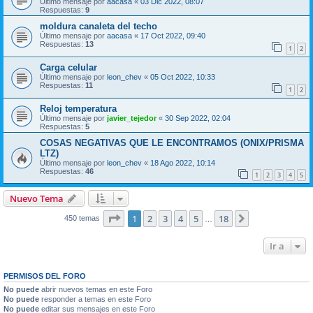
Último mensaje por
aacasa
«
03 Dic 2022, 08:07
Respuestas:
9
moldura canaleta del techo
Último mensaje por
aacasa
«
17 Oct 2022, 09:40
Respuestas:
13
1
2
Carga celular
Último mensaje por
leon_chev
«
05 Oct 2022, 10:33
Respuestas:
11
1
2
Reloj temperatura
Último mensaje por
javier_tejedor
«
30 Sep 2022, 02:04
Respuestas:
5
COSAS NEGATIVAS QUE LE ENCONTRAMOS (ONIX/PRISMA
LTZ)
Último mensaje por
leon_chev
«
18 Ago 2022, 10:14
Respuestas:
46
1
2
3
4
5
Nuevo Tema
Página
1
de
18
1
2
3
4
5
18
Siguiente
450 temas
…
Ir a
PERMISOS DEL FORO
No puede
abrir nuevos temas en este Foro
No puede
responder a temas en este Foro
No puede
editar sus mensajes en este Foro