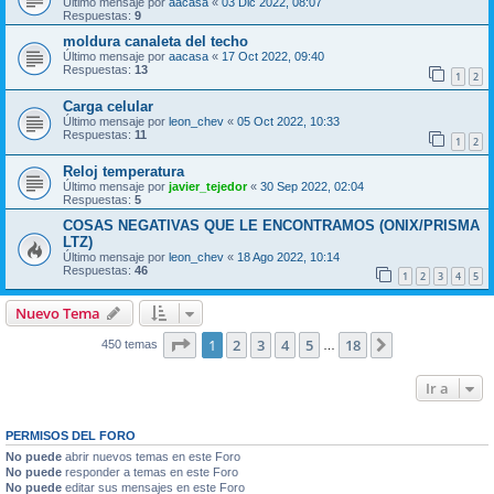
Último mensaje por
aacasa
«
03 Dic 2022, 08:07
Respuestas:
9
moldura canaleta del techo
Último mensaje por
aacasa
«
17 Oct 2022, 09:40
Respuestas:
13
1
2
Carga celular
Último mensaje por
leon_chev
«
05 Oct 2022, 10:33
Respuestas:
11
1
2
Reloj temperatura
Último mensaje por
javier_tejedor
«
30 Sep 2022, 02:04
Respuestas:
5
COSAS NEGATIVAS QUE LE ENCONTRAMOS (ONIX/PRISMA
LTZ)
Último mensaje por
leon_chev
«
18 Ago 2022, 10:14
Respuestas:
46
1
2
3
4
5
Nuevo Tema
Página
1
de
18
1
2
3
4
5
18
Siguiente
450 temas
…
Ir a
PERMISOS DEL FORO
No puede
abrir nuevos temas en este Foro
No puede
responder a temas en este Foro
No puede
editar sus mensajes en este Foro