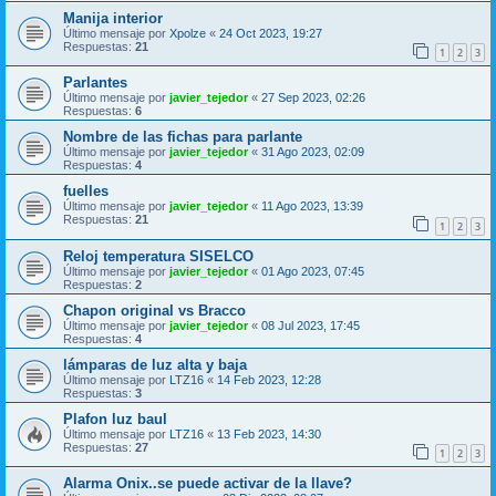
Manija interior
Último mensaje por
Xpolze
«
24 Oct 2023, 19:27
Respuestas:
21
1
2
3
Parlantes
Último mensaje por
javier_tejedor
«
27 Sep 2023, 02:26
Respuestas:
6
Nombre de las fichas para parlante
Último mensaje por
javier_tejedor
«
31 Ago 2023, 02:09
Respuestas:
4
fuelles
Último mensaje por
javier_tejedor
«
11 Ago 2023, 13:39
Respuestas:
21
1
2
3
Reloj temperatura SISELCO
Último mensaje por
javier_tejedor
«
01 Ago 2023, 07:45
Respuestas:
2
Chapon original vs Bracco
Último mensaje por
javier_tejedor
«
08 Jul 2023, 17:45
Respuestas:
4
lámparas de luz alta y baja
Último mensaje por
LTZ16
«
14 Feb 2023, 12:28
Respuestas:
3
Plafon luz baul
Último mensaje por
LTZ16
«
13 Feb 2023, 14:30
Respuestas:
27
1
2
3
Alarma Onix..se puede activar de la llave?