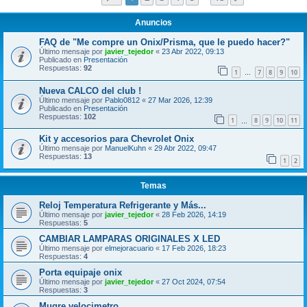
Anuncios
FAQ de "Me compre un Onix/Prisma, que le puedo hacer?"
Último mensaje por
javier_tejedor
«
23 Abr 2022, 09:13
Publicado en
Presentación
Respuestas:
92
1
7
8
9
10
…
Nueva CALCO del club !
Último mensaje por
Pablo0812
«
27 Mar 2026, 12:39
Publicado en
Presentación
Respuestas:
102
1
8
9
10
11
…
Kit y accesorios para Chevrolet Onix
Último mensaje por
ManuelKuhn
«
29 Abr 2022, 09:47
Respuestas:
13
1
2
Temas
Reloj Temperatura Refrigerante y Más...
Último mensaje por
javier_tejedor
«
28 Feb 2026, 14:19
Respuestas:
5
CAMBIAR LAMPARAS ORIGINALES X LED
Último mensaje por
elmejoracuario
«
17 Feb 2026, 18:23
Respuestas:
4
Porta equipaje onix
Último mensaje por
javier_tejedor
«
27 Oct 2024, 07:54
Respuestas:
3
Mugre velocimetro