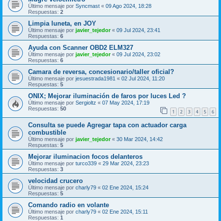
Último mensaje por
Syncmast
«
09 Ago 2024, 18:28
Respuestas:
2
Limpia luneta, en JOY
Último mensaje por
javier_tejedor
«
09 Jul 2024, 23:41
Respuestas:
6
Ayuda con Scanner OBD2 ELM327
Último mensaje por
javier_tejedor
«
09 Jul 2024, 23:02
Respuestas:
6
Camara de reversa, concesionario/taller oficial?
Último mensaje por
jesuestrada1981
«
02 Jul 2024, 11:20
Respuestas:
5
ONIX; Mejorar iluminación de faros por luces Led ?
Último mensaje por
Sergioltz
«
07 May 2024, 17:19
Respuestas:
50
1
2
3
4
5
6
Consulta se puede Agregar tapa con actuador carga
combustible
Último mensaje por
javier_tejedor
«
30 Mar 2024, 14:42
Respuestas:
5
Mejorar iluminacion focos delanteros
Último mensaje por
turco339
«
29 Mar 2024, 23:23
Respuestas:
3
velocidad crucero
Último mensaje por
charly79
«
02 Ene 2024, 15:24
Respuestas:
5
Comando radio en volante
Último mensaje por
charly79
«
02 Ene 2024, 15:11
Respuestas:
1