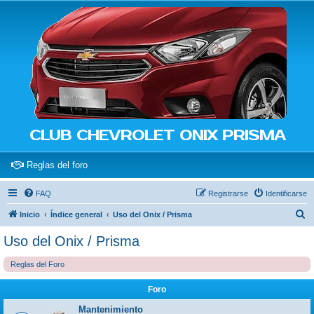
CLUB CHEVROLET ONIX PRISMA
(Opens a new tab)
Reglas del foro
FAQ
Registrarse
Identificarse
B
Inicio
Índice general
Uso del Onix / Prisma
u
Uso del Onix / Prisma
s
Reglas del Foro
c
a
Foro
r
Mantenimiento