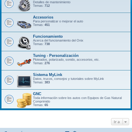
Detalles de mantenimiento
Temas:
712
Accesorios
Para personalizar o mejorar el auto
Temas:
451
Funcionamiento
Acerca del funcionamiento del Onix
Temas:
738
Tuning - Personalización
Ploteados, polarizado, sonido, accesorios, etc.
Temas:
276
Sistema MyLink
Datos, trucos, consejos y tutoriales sobre MyLink
Temas:
383
GNC
Toda información sobre los autos con Equipos de Gas Natural
Comprimido
Temas:
65
Ir a