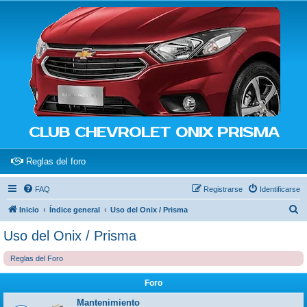
CLUB CHEVROLET ONIX PRISMA
(Opens a new tab)
Reglas del foro
FAQ
Registrarse
Identificarse
B
Inicio
Índice general
Uso del Onix / Prisma
u
Uso del Onix / Prisma
s
Reglas del Foro
c
a
Foro
r
Mantenimiento