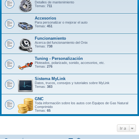
Detalles de mantenimiento
Temas:
711
Accesorios
Para personalizar o mejorar el auto
Temas:
451
Funcionamiento
Acerca del funcionamiento del Onix
Temas:
738
Tuning - Personalización
Ploteados, polarizado, sonido, accesorios, etc.
Temas:
276
Sistema MyLink
Datos, trucos, consejos y tutoriales sobre MyLink
Temas:
383
GNC
Toda información sobre los autos con Equipos de Gas Natural
Comprimido
Temas:
65
Ir a