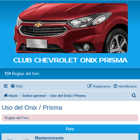
CLUB CHEVROLET ONIX PRISMA
(Opens a new tab)
Reglas del foro
FAQ
Registrarse
Identificarse
B
Inicio
Índice general
Uso del Onix / Prisma
u
Uso del Onix / Prisma
s
Reglas del Foro
c
a
Foro
r
Mantenimiento