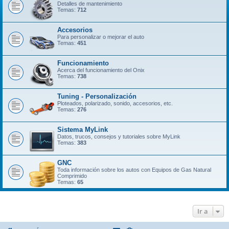
Detalles de mantenimiento
Temas:
712
Accesorios
Para personalizar o mejorar el auto
Temas:
451
Funcionamiento
Acerca del funcionamiento del Onix
Temas:
738
Tuning - Personalización
Ploteados, polarizado, sonido, accesorios, etc.
Temas:
276
Sistema MyLink
Datos, trucos, consejos y tutoriales sobre MyLink
Temas:
383
GNC
Toda información sobre los autos con Equipos de Gas Natural
Comprimido
Temas:
65
Ir a