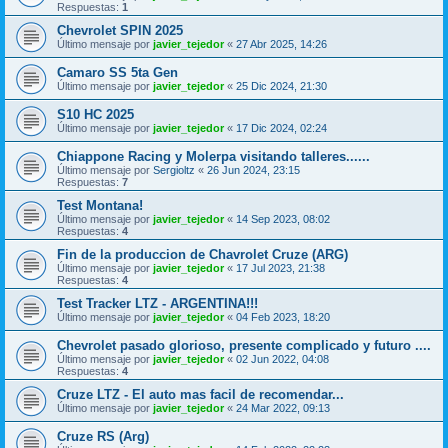
Respuestas:
1
Chevrolet SPIN 2025
Último mensaje por
javier_tejedor
«
27 Abr 2025, 14:26
Camaro SS 5ta Gen
Último mensaje por
javier_tejedor
«
25 Dic 2024, 21:30
S10 HC 2025
Último mensaje por
javier_tejedor
«
17 Dic 2024, 02:24
Chiappone Racing y Molerpa visitando talleres......
Último mensaje por
Sergioltz
«
26 Jun 2024, 23:15
Respuestas:
7
Test Montana!
Último mensaje por
javier_tejedor
«
14 Sep 2023, 08:02
Respuestas:
4
Fin de la produccion de Chavrolet Cruze (ARG)
Último mensaje por
javier_tejedor
«
17 Jul 2023, 21:38
Respuestas:
4
Test Tracker LTZ - ARGENTINA!!!
Último mensaje por
javier_tejedor
«
04 Feb 2023, 18:20
Chevrolet pasado glorioso, presente complicado y futuro ....
Último mensaje por
javier_tejedor
«
02 Jun 2022, 04:08
Respuestas:
4
Cruze LTZ - El auto mas facil de recomendar...
Último mensaje por
javier_tejedor
«
24 Mar 2022, 09:13
Cruze RS (Arg)