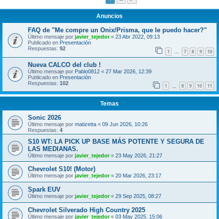
Anuncios
FAQ de "Me compre un Onix/Prisma, que le puedo hacer?"
Último mensaje por
javier_tejedor
«
23 Abr 2022, 09:13
Publicado en
Presentación
Respuestas:
92
1
7
8
9
10
…
Nueva CALCO del club !
Último mensaje por
Pablo0812
«
27 Mar 2026, 12:39
Publicado en
Presentación
Respuestas:
102
1
8
9
10
11
…
Temas
Sonic 2026
Último mensaje por
matizetta
«
09 Jun 2026, 10:26
Respuestas:
4
S10 WT: LA PICK UP BASE MÁS POTENTE Y SEGURA DE
LAS MEDIANAS.
Último mensaje por
javier_tejedor
«
23 May 2026, 21:27
Chevrolet S10! (Motor)
Último mensaje por
javier_tejedor
«
20 Mar 2026, 23:17
Spark EUV
Último mensaje por
javier_tejedor
«
29 Sep 2025, 08:27
Chevrolet Silverado High Country 2025
Último mensaje por
javier_tejedor
«
03 May 2025, 15:06