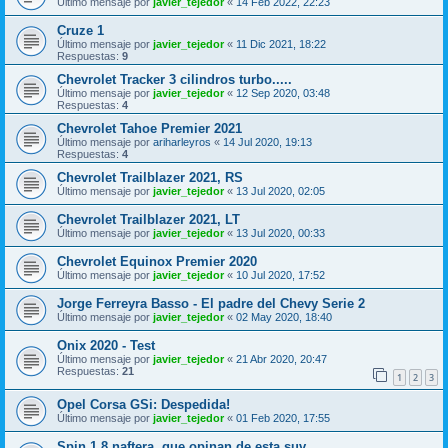
Último mensaje por
javier_tejedor
«
14 Feb 2022, 22:23
Cruze 1
Último mensaje por
javier_tejedor
«
11 Dic 2021, 18:22
Respuestas:
9
Chevrolet Tracker 3 cilindros turbo.....
Último mensaje por
javier_tejedor
«
12 Sep 2020, 03:48
Respuestas:
4
Chevrolet Tahoe Premier 2021
Último mensaje por
ariharleyros
«
14 Jul 2020, 19:13
Respuestas:
4
Chevrolet Trailblazer 2021, RS
Último mensaje por
javier_tejedor
«
13 Jul 2020, 02:05
Chevrolet Trailblazer 2021, LT
Último mensaje por
javier_tejedor
«
13 Jul 2020, 00:33
Chevrolet Equinox Premier 2020
Último mensaje por
javier_tejedor
«
10 Jul 2020, 17:52
Jorge Ferreyra Basso - El padre del Chevy Serie 2
Último mensaje por
javier_tejedor
«
02 May 2020, 18:40
Onix 2020 - Test
Último mensaje por
javier_tejedor
«
21 Abr 2020, 20:47
Respuestas:
21
1
2
3
Opel Corsa GSi: Despedida!
Último mensaje por
javier_tejedor
«
01 Feb 2020, 17:55
Spin 1.8 naftera .que opinan de esta suv