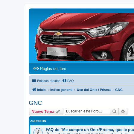
(Opens a new tab)
Reglas del foro
Enlaces rápidos
FAQ
Inicio
Índice general
Uso del Onix / Prisma
GNC
GNC
Buscar
Bús
Nuevo Tema
ANUNCIOS
FAQ de "Me compre un Onix/Prisma, que le pu