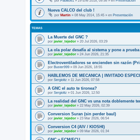
por
Pablito81
»
29 Ene 2018, 09:58
» en
Presentación
Nueva CALCO del club !
por
Martin
»
08 May 2014, 15:45
» en
Presentación
TEMAS
La Muerte del GNC ?
por
javier_tejedor
»
20 Jul 2026, 03:29
La ola polar desafía al sistema y pone a prueb
por
javier_tejedor
»
24 Jun 2026, 21:35
Electroventiladores se encienden sin razón (P
por
Buster999
»
09 Jun 2026, 18:55
HABLEMOS DE MECANICA | INVITADO ESPEC
por
Sergioltz
»
11 Jun 2026, 07:58
A GNC el auto te tironea?
por
Sergioltz
»
01 Jun 2026, 12:50
La realidad del GNC vs una nota doblemente t
por
javier_tejedor
»
22 May 2026, 02:39
Conversion Suran (sin perder baul)
por
javier_tejedor
»
23 Mar 2026, 06:54
Conversion C4 (AIV / KIOSHI)
por
javier_tejedor
»
09 Mar 2026, 01:34
GNC y ECM/ECU