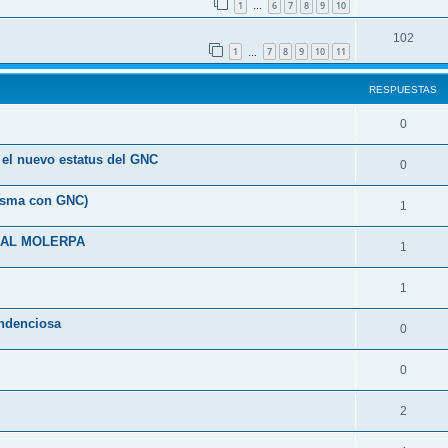
1
6
7
8
9
10
…
102
1
7
8
9
10
11
…
RESPUESTAS
0
a el nuevo estatus del GNC
0
risma con GNC)
1
IAL MOLERPA
1
1
endenciosa
0
0
2