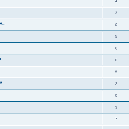
4
3
e...
0
5
6
a
0
5
ía
2
0
3
7