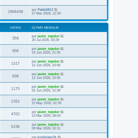
por
Pablo0812
2906438
27 Mar 2026, 12:39
VISTAS
ÚLTIMO MENSAJE
por
javier_tejedor
358
20 Jul 2026, 03:29
por
javier_tejedor
906
24 Jun 2026, 21:35
por
javier_tejedor
1317
12 Jun 2026, 10:40
por
javier_tejedor
606
12 Jun 2026, 10:35
por
javier_tejedor
1175
02 Jun 2026, 12:38
por
javier_tejedor
1352
22 May 2026, 02:39
por
javier_tejedor
4702
23 Mar 2026, 06:54
por
javier_tejedor
5236
09 Mar 2026, 02:11
por
koolshake2k