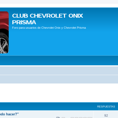
CLUB CHEVROLET ONIX
PRISMA
Foro para usuarios de Chevrolet Onix y Chevrolet Prisma
queda avanzada
RESPUESTAS
edo hacer?"
92