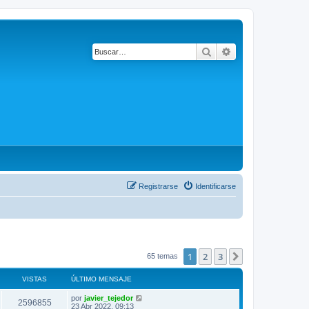
Buscar
Búsqueda avanza
Registrarse
Identificarse
1
2
3
Siguiente
65 temas
VISTAS
ÚLTIMO MENSAJE
por
javier_tejedor
2596855
23 Abr 2022, 09:13