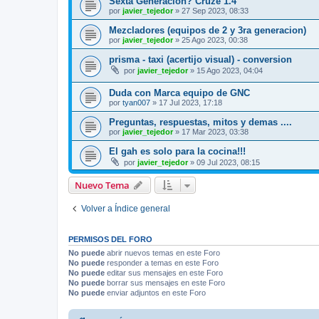
Sexta Generacion? Cruze 1.4
por
javier_tejedor
»
27 Sep 2023, 08:33
Mezcladores (equipos de 2 y 3ra generacion)
por
javier_tejedor
»
25 Ago 2023, 00:38
prisma - taxi (acertijo visual) - conversion
por
javier_tejedor
»
15 Ago 2023, 04:04
Duda con Marca equipo de GNC
por
tyan007
»
17 Jul 2023, 17:18
Preguntas, respuestas, mitos y demas ....
por
javier_tejedor
»
17 Mar 2023, 03:38
El gah es solo para la cocina!!!
por
javier_tejedor
»
09 Jul 2023, 08:15
Nuevo Tema
Volver a Índice general
PERMISOS DEL FORO
No puede
abrir nuevos temas en este Foro
No puede
responder a temas en este Foro
No puede
editar sus mensajes en este Foro
No puede
borrar sus mensajes en este Foro
No puede
enviar adjuntos en este Foro