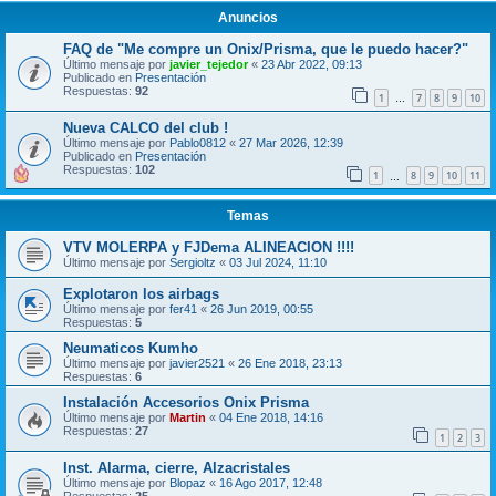
Anuncios
FAQ de "Me compre un Onix/Prisma, que le puedo hacer?"
Último mensaje por
javier_tejedor
«
23 Abr 2022, 09:13
Publicado en
Presentación
Respuestas:
92
1
7
8
9
10
…
Nueva CALCO del club !
Último mensaje por
Pablo0812
«
27 Mar 2026, 12:39
Publicado en
Presentación
Respuestas:
102
1
8
9
10
11
…
Temas
VTV MOLERPA y FJDema ALINEACION !!!!
Último mensaje por
Sergioltz
«
03 Jul 2024, 11:10
Explotaron los airbags
Último mensaje por
fer41
«
26 Jun 2019, 00:55
Respuestas:
5
Neumaticos Kumho
Último mensaje por
javier2521
«
26 Ene 2018, 23:13
Respuestas:
6
Instalación Accesorios Onix Prisma
Último mensaje por
Martin
«
04 Ene 2018, 14:16
Respuestas:
27
1
2
3
Inst. Alarma, cierre, Alzacristales
Último mensaje por
Blopaz
«
16 Ago 2017, 12:48
Respuestas:
25