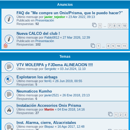
Anuncios
FAQ de "Me compre un Onix/Prisma, que le puedo hacer?"
Último mensaje por
javier_tejedor
«
23 Abr 2022, 09:13
Publicado en
Presentación
Respuestas:
92
1
7
8
9
10
…
Nueva CALCO del club !
Último mensaje por
Pablo0812
«
27 Mar 2026, 12:39
Publicado en
Presentación
Respuestas:
102
1
8
9
10
11
…
Temas
VTV MOLERPA y FJDema ALINEACION !!!!
Último mensaje por
Sergioltz
«
03 Jul 2024, 11:10
Explotaron los airbags
Último mensaje por
fer41
«
26 Jun 2019, 00:55
Respuestas:
5
Neumaticos Kumho
Último mensaje por
javier2521
«
26 Ene 2018, 23:13
Respuestas:
6
Instalación Accesorios Onix Prisma
Último mensaje por
Martin
«
04 Ene 2018, 14:16
Respuestas:
27
1
2
3
Inst. Alarma, cierre, Alzacristales
Último mensaje por
Blopaz
«
16 Ago 2017, 12:48
Respuestas:
25