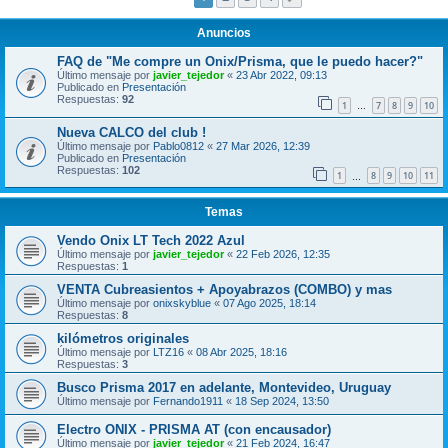
Anuncios
FAQ de "Me compre un Onix/Prisma, que le puedo hacer?"
Último mensaje por
javier_tejedor
«
23 Abr 2022, 09:13
Publicado en
Presentación
Respuestas:
92
1
7
8
9
10
…
Nueva CALCO del club !
Último mensaje por
Pablo0812
«
27 Mar 2026, 12:39
Publicado en
Presentación
Respuestas:
102
1
8
9
10
11
…
Temas
Vendo Onix LT Tech 2022 Azul
Último mensaje por
javier_tejedor
«
22 Feb 2026, 12:35
Respuestas:
1
VENTA Cubreasientos + Apoyabrazos (COMBO) y mas
Último mensaje por
onixskyblue
«
07 Ago 2025, 18:14
Respuestas:
8
kilómetros originales
Último mensaje por
LTZ16
«
08 Abr 2025, 18:16
Respuestas:
3
Busco Prisma 2017 en adelante, Montevideo, Uruguay
Último mensaje por
Fernando1911
«
18 Sep 2024, 13:50
Electro ONIX - PRISMA AT (con encausador)
Último mensaje por
javier_tejedor
«
21 Feb 2024, 16:47