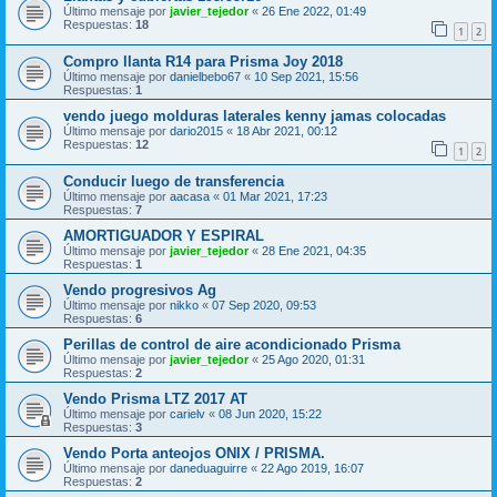
Último mensaje por
javier_tejedor
«
26 Ene 2022, 01:49
Respuestas:
18
1
2
Compro llanta R14 para Prisma Joy 2018
Último mensaje por
danielbebo67
«
10 Sep 2021, 15:56
Respuestas:
1
vendo juego molduras laterales kenny jamas colocadas
Último mensaje por
dario2015
«
18 Abr 2021, 00:12
Respuestas:
12
1
2
Conducir luego de transferencia
Último mensaje por
aacasa
«
01 Mar 2021, 17:23
Respuestas:
7
AMORTIGUADOR Y ESPIRAL
Último mensaje por
javier_tejedor
«
28 Ene 2021, 04:35
Respuestas:
1
Vendo progresivos Ag
Último mensaje por
nikko
«
07 Sep 2020, 09:53
Respuestas:
6
Perillas de control de aire acondicionado Prisma
Último mensaje por
javier_tejedor
«
25 Ago 2020, 01:31
Respuestas:
2
Vendo Prisma LTZ 2017 AT
Último mensaje por
carielv
«
08 Jun 2020, 15:22
Respuestas:
3
Vendo Porta anteojos ONIX / PRISMA.
Último mensaje por
daneduaguirre
«
22 Ago 2019, 16:07
Respuestas:
2