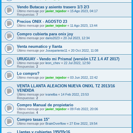
Vendo Butacas y asiento trasero 1/3 2/3
Último mensaje por
javier_tejedor
«
15 Ago 2023, 04:17
Respuestas:
7
Precios ONIX - AGOSTO 23
Último mensaje por
javier_tejedor
«
11 Ago 2023, 13:44
Compro cubierta para onix joy
Último mensaje por
dario2023
«
20 Jul 2023, 12:34
Venta neumatico y llanta
Último mensaje por
Josepariente11
«
20 Oct 2022, 11:08
URUGUAY - Vendo mi Prisma! (versión LTZ 1.4 AT 2017)
Último mensaje por
leon_chev
«
22 Jul 2022, 12:50
Respuestas:
2
Lo compro?
Último mensaje por
javier_tejedor
«
03 Jun 2022, 22:42
VENTA LLANTA ALEACION NUEVA ONIXL TZ 2013/16
VENDIDA
Último mensaje por
ivanelba
«
14 Feb 2022, 23:53
Respuestas:
2
Compro Manual de propietario
Último mensaje por
javier_tejedor
«
09 Feb 2022, 20:06
Respuestas:
4
Compro tasas 15"
Último mensaje por
BrainOverflow
«
27 Ene 2022, 19:54
Llantas y cubiertas 195/55r16