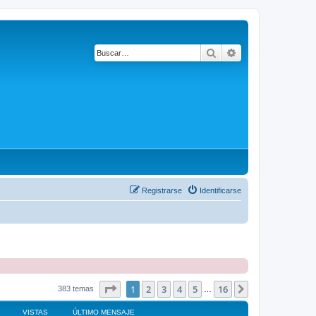
Buscar
Búsqueda avanza
Registrarse
Identificarse
Página
1
de
16
1
2
3
4
5
16
Siguiente
383 temas
…
VISTAS
ÚLTIMO MENSAJE