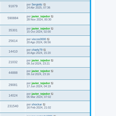
por
Sergioltz
91879
24 Abr 2025, 07:36
por
javier_tejedor
590884
28 Nov 2024, 00:30
por
javier_tejedor
35301
15 Oct 2024, 02:00
por
viscos0000
25614
20 Ago 2024, 06:56
por
charly79
14410
16 Ago 2024, 15:20
por
javier_tejedor
21032
09 Jul 2024, 23:21
por
javier_tejedor
44888
09 Jul 2024, 23:16
por
javier_tejedor
29081
17 Jun 2024, 04:19
por
javier_tejedor
14024
05 Mar 2024, 07:02
por
shockar
231540
16 Feb 2024, 21:02