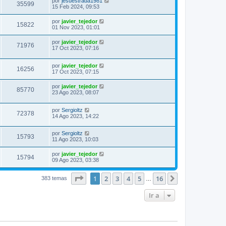
por
jesuestrada1981
35599
15 Feb 2024, 09:53
por
javier_tejedor
15822
01 Nov 2023, 01:01
por
javier_tejedor
71976
17 Oct 2023, 07:16
por
javier_tejedor
16256
17 Oct 2023, 07:15
por
javier_tejedor
85770
23 Ago 2023, 08:07
por
Sergioltz
72378
14 Ago 2023, 14:22
por
Sergioltz
15793
11 Ago 2023, 10:03
por
javier_tejedor
15794
09 Ago 2023, 03:38
Página
1
de
16
1
2
3
4
5
16
Siguiente
383 temas
…
Ir a