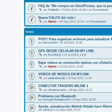
FAQ de "Me compre un Onix/Prisma, que le pu
por
Pablito81
»
29 Ene 2018, 09:58
» en
Presentación
Nueva CALCO del club !
por
Martin
»
08 May 2014, 15:45
» en
Presentación
TEMAS
POST: Para organizar archivos para actualizar
por
Astroboy89
»
26 Jul 2016, 15:39
GPS DESDE CELULAR EN MY LINK
por
ELCHULO
»
25 Jul 2013, 13:31
Bajar videos en resolución óptima con aTubeC
por
Martin
»
22 Ene 2014, 14:26
VIDEOS DE MUSICA EN MYLINK
por
pabloalvarado
»
23 Sep 2013, 11:16
CONECTOR TRASERO MILINK 1
por
elmejoracuario
»
28 Ago 2025, 11:14
Problema con Bluetooth
por
Gonzalo Rodriguez99
»
20 Ago 2025, 02:06
Ayuda, actualización Mylink tildada hace 45min
por
Uliche12
»
01 May 2025, 14:47