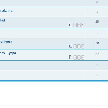
8
a alarma
1
rid
25
1
2
3
1
rchivos)
29
1
2
3
 mov + yapa
27
1
2
3
1
1