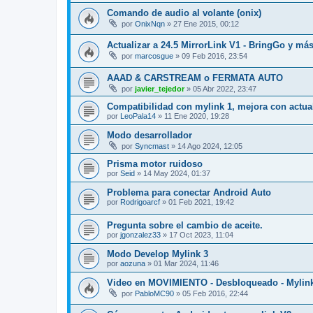
Comando de audio al volante (onix)
por
OnixNqn
»
27 Ene 2015, 00:12
Actualizar a 24.5 MirrorLink V1 - BringGo y más
por
marcosgue
»
09 Feb 2016, 23:54
AAAD & CARSTREAM o FERMATA AUTO
por
javier_tejedor
»
05 Abr 2022, 23:47
Compatibilidad con mylink 1, mejora con actua
por
LeoPala14
»
11 Ene 2020, 19:28
Modo desarrollador
por
Syncmast
»
14 Ago 2024, 12:05
Prisma motor ruidoso
por
Seid
»
14 May 2024, 01:37
Problema para conectar Android Auto
por
Rodrigoarcf
»
01 Feb 2021, 19:42
Pregunta sobre el cambio de aceite.
por
jgonzalez33
»
17 Oct 2023, 11:04
Modo Develop Mylink 3
por
aozuna
»
01 Mar 2024, 11:46
Video en MOVIMIENTO - Desbloqueado - Mylin
por
PabloMC90
»
05 Feb 2016, 22:44