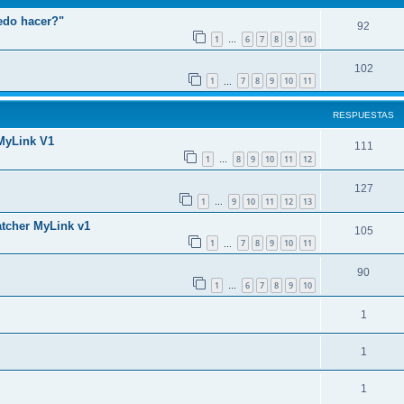
edo hacer?"
92
1
6
7
8
9
10
…
102
1
7
8
9
10
11
…
RESPUESTAS
 MyLink V1
111
1
8
9
10
11
12
…
127
1
9
10
11
12
13
…
atcher MyLink v1
105
1
7
8
9
10
11
…
90
1
6
7
8
9
10
…
1
1
1