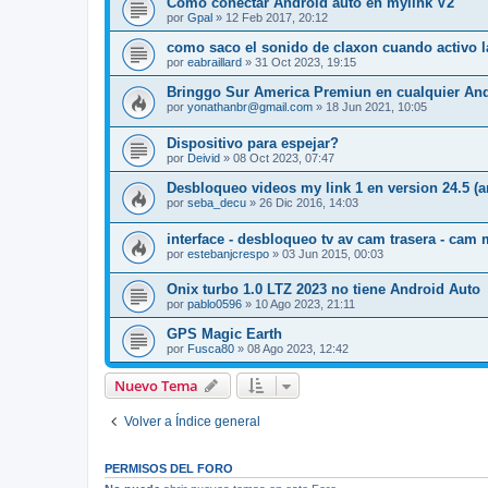
Cómo conectar Android auto en mylink V2
por
Gpal
»
12 Feb 2017, 20:12
como saco el sonido de claxon cuando activo l
por
eabraillard
»
31 Oct 2023, 19:15
Bringgo Sur America Premiun en cualquier And
por
yonathanbr@gmail.com
»
18 Jun 2021, 10:05
Dispositivo para espejar?
por
Deivid
»
08 Oct 2023, 07:47
Desbloqueo videos my link 1 en version 24.5 (a
por
seba_decu
»
26 Dic 2016, 14:03
interface - desbloqueo tv av cam trasera - cam
por
estebanjcrespo
»
03 Jun 2015, 00:03
Onix turbo 1.0 LTZ 2023 no tiene Android Auto
por
pablo0596
»
10 Ago 2023, 21:11
GPS Magic Earth
por
Fusca80
»
08 Ago 2023, 12:42
Nuevo Tema
Volver a Índice general
PERMISOS DEL FORO