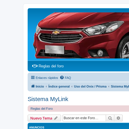
(Opens a new tab)
Reglas del foro
Enlaces rápidos
FAQ
Inicio
Índice general
Uso del Onix / Prisma
Sistema My
Sistema MyLink
Reglas del Foro
Buscar
Bús
Nuevo Tema
ANUNCIOS