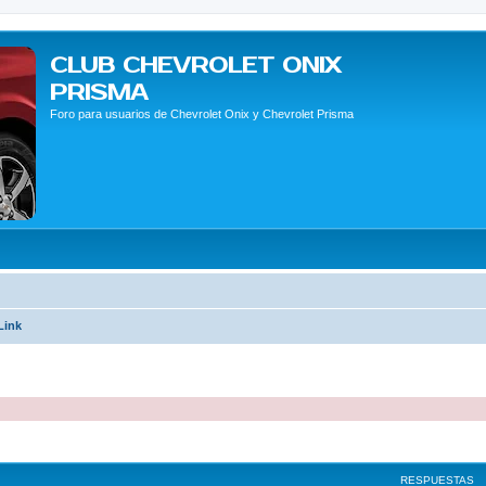
CLUB CHEVROLET ONIX
PRISMA
Foro para usuarios de Chevrolet Onix y Chevrolet Prisma
Link
queda avanzada
RESPUESTAS