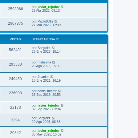
por
javier_tejedor
2598066
23 Abr 2022, 09:13
por
Pablo0812
2907875
27 Mar 2026, 12:39
VISTAS
ÚLTIMO MENSAJE
por
Sergioltz
562401
26 Ene 2025, 15:14
por
matizetta
295538
23 Ago 2022, 15:05
por
Juanleo
249450
15 Ene 2021, 16:19
por
daniel hector
236008
15 Sep 2018, 20:53
por
javier_tejedor
22173
02 Sep 2025, 03:34
por
Sergioltz
3294
20 Ago 2025, 08:38
por
javier_tejedor
20842
03 May 2025, 15:02