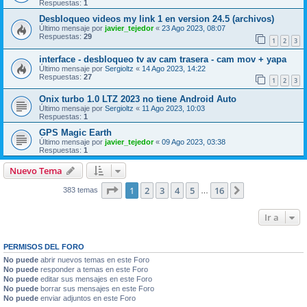
Respuestas:
1
Desbloqueo videos my link 1 en version 24.5 (archivos)
Último mensaje por
javier_tejedor
«
23 Ago 2023, 08:07
Respuestas:
29
1
2
3
interface - desbloqueo tv av cam trasera - cam mov + yapa
Último mensaje por
Sergioltz
«
14 Ago 2023, 14:22
Respuestas:
27
1
2
3
Onix turbo 1.0 LTZ 2023 no tiene Android Auto
Último mensaje por
Sergioltz
«
11 Ago 2023, 10:03
Respuestas:
1
GPS Magic Earth
Último mensaje por
javier_tejedor
«
09 Ago 2023, 03:38
Respuestas:
1
Nuevo Tema
Página
1
de
16
1
2
3
4
5
16
Siguiente
383 temas
…
Ir a
PERMISOS DEL FORO
No puede
abrir nuevos temas en este Foro
No puede
responder a temas en este Foro
No puede
editar sus mensajes en este Foro
No puede
borrar sus mensajes en este Foro
No puede
enviar adjuntos en este Foro