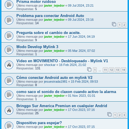
Prisma motor ruidoso
Último mensaje por
javier_tejedor
«
09 Jul 2024, 23:21
Respuestas:
5
Problema para conectar Android Auto
Último mensaje por
javier_tejedor
«
09 Jul 2024, 23:16
Respuestas:
14
1
2
Pregunta sobre el cambio de aceite.
Último mensaje por
javier_tejedor
«
17 Jun 2024, 04:19
Respuestas:
9
Modo Develop Mylink 3
Último mensaje por
javier_tejedor
«
05 Mar 2024, 07:02
Respuestas:
1
Video en MOVIMIENTO - Desbloqueado - Mylink V1
Último mensaje por
shockar
«
16 Feb 2024, 21:02
Respuestas:
131
1
11
12
13
14
…
Cómo conectar Android auto en mylink V2
Último mensaje por
jesuestrada1981
«
15 Feb 2024, 09:53
Respuestas:
8
como saco el sonido de claxon cuando activo la alarma
Último mensaje por
javier_tejedor
«
01 Nov 2023, 01:01
Respuestas:
1
Bringgo Sur America Premiun en cualquier Andrid
Último mensaje por
javier_tejedor
«
17 Oct 2023, 07:16
Respuestas:
25
1
2
3
Dispositivo para espejar?
Último mensaje por
javier_tejedor
«
17 Oct 2023, 07:15