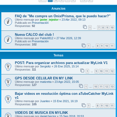
Anuncios
FAQ de "Me compre un Onix/Prisma, que le puedo hacer?"
Último mensaje por
javier_tejedor
«
23 Abr 2022, 09:13
Publicado en
Presentación
Respuestas:
92
1
7
8
9
10
…
Nueva CALCO del club !
Último mensaje por
Pablo0812
«
27 Mar 2026, 12:39
Publicado en
Presentación
Respuestas:
102
1
8
9
10
11
…
Temas
POST: Para organizar archivos para actualizar MyLink V1
Último mensaje por
Sergioltz
«
26 Ene 2025, 15:14
Respuestas:
111
1
9
10
11
12
…
GPS DESDE CELULAR EN MY LINK
Último mensaje por
matizetta
«
23 Ago 2022, 15:05
Respuestas:
127
1
10
11
12
13
…
Bajar videos en resolución óptima con aTubeCatcher MyLink
v1
Último mensaje por
Juanleo
«
15 Ene 2021, 16:19
Respuestas:
105
1
8
9
10
11
…
VIDEOS DE MUSICA EN MYLINK
Último mensaje por
daniel hector
«
15 Sep 2018, 20:53