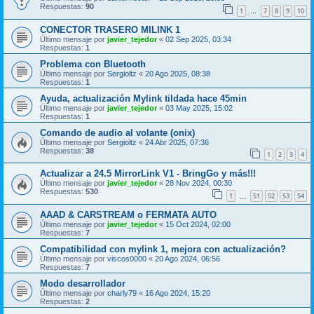
Respuestas:
90
1
7
8
9
10
…
CONECTOR TRASERO MILINK 1
Último mensaje por
javier_tejedor
«
02 Sep 2025, 03:34
Respuestas:
1
Problema con Bluetooth
Último mensaje por
Sergioltz
«
20 Ago 2025, 08:38
Respuestas:
1
Ayuda, actualización Mylink tildada hace 45min
Último mensaje por
javier_tejedor
«
03 May 2025, 15:02
Respuestas:
1
Comando de audio al volante (onix)
Último mensaje por
Sergioltz
«
24 Abr 2025, 07:36
Respuestas:
38
1
2
3
4
Actualizar a 24.5 MirrorLink V1 - BringGo y más!!!
Último mensaje por
javier_tejedor
«
28 Nov 2024, 00:30
Respuestas:
530
1
51
52
53
54
…
AAAD & CARSTREAM o FERMATA AUTO
Último mensaje por
javier_tejedor
«
15 Oct 2024, 02:00
Respuestas:
7
Compatibilidad con mylink 1, mejora con actualización?
Último mensaje por
viscos0000
«
20 Ago 2024, 06:56
Respuestas:
7
Modo desarrollador
Último mensaje por
charly79
«
16 Ago 2024, 15:20
Respuestas:
2