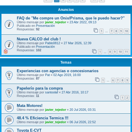
Anuncios
FAQ de "Me compre un Onix/Prisma, que le puedo hacer?"
Último mensaje por
javier_tejedor
«
23 Abr 2022, 09:13
Publicado en
Presentación
Respuestas:
92
1
7
8
9
10
…
Nueva CALCO del club !
Último mensaje por
Pablo0812
«
27 Mar 2026, 12:39
Publicado en
Presentación
Respuestas:
102
1
8
9
10
11
…
Temas
Experiencias con agencias o concesionarios
Último mensaje por
Pat
«
02 Ago 2019, 16:00
Respuestas:
87
1
6
7
8
9
…
Papelerío para la compra
Último mensaje por
santoolaf
«
27 Abr 2016, 10:17
Respuestas:
11
1
2
Mata Motores!
Último mensaje por
javier_tejedor
«
20 Jul 2026, 03:31
48.4 % Eficiencia Termica !!!
Último mensaje por
javier_tejedor
«
06 Jul 2026, 22:52
Toyota E-CVT