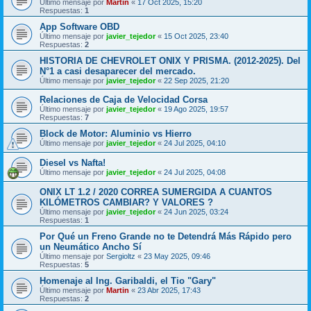
Último mensaje por
Martin
«
17 Oct 2025, 15:20
Respuestas:
1
App Software OBD
Último mensaje por
javier_tejedor
«
15 Oct 2025, 23:40
Respuestas:
2
HISTORIA DE CHEVROLET ONIX Y PRISMA. (2012-2025). Del
N°1 a casi desaparecer del mercado.
Último mensaje por
javier_tejedor
«
22 Sep 2025, 21:20
Relaciones de Caja de Velocidad Corsa
Último mensaje por
javier_tejedor
«
19 Ago 2025, 19:57
Respuestas:
7
Block de Motor: Aluminio vs Hierro
Último mensaje por
javier_tejedor
«
24 Jul 2025, 04:10
Diesel vs Nafta!
Último mensaje por
javier_tejedor
«
24 Jul 2025, 04:08
ONIX LT 1.2 / 2020 CORREA SUMERGIDA A CUANTOS
KILÓMETROS CAMBIAR? Y VALORES ?
Último mensaje por
javier_tejedor
«
24 Jun 2025, 03:24
Respuestas:
1
Por Qué un Freno Grande no te Detendrá Más Rápido pero
un Neumático Ancho Sí
Último mensaje por
Sergioltz
«
23 May 2025, 09:46
Respuestas:
5
Homenaje al Ing. Garibaldi, el Tio "Gary"
Último mensaje por
Martin
«
23 Abr 2025, 17:43
Respuestas:
2