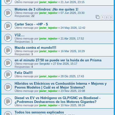
Último mensaje por
javier_tejedor
«
21 Jun 2026, 23:15
Motores de 3 cilindros: ¡No me quites 1!
Último mensaje por
javier_tejedor
«
07 Jun 2026, 23:30
Respuestas:
22
1
2
3
Carter Seco - +HP - $
Último mensaje por
javier_tejedor
«
24 May 2026, 12:42
V12....
Último mensaje por
javier_tejedor
«
21 Abr 2026, 17:52
Respuestas:
1
Mazda contra el mundo!!!!
Último mensaje por
javier_tejedor
«
16 Mar 2026, 10:29
Respuestas:
3
en el minuto 27:50 se puede ver la huida de un Prisma
Último mensaje por
Sergioltz
«
27 Ene 2026, 15:17
Respuestas:
4
Feliz Dia!!!!
Último mensaje por
javier_tejedor
«
28 Dic 2025, 17:43
Híbridos vs Eléctricos vs Combustión Interna + Mejores y
Peores Modelos | Cuál es el Mejor Sistema?
Último mensaje por
javier_tejedor
«
23 Nov 2025, 22:08
Diesel vs EV vs Hidrógeno vs GLP/GNC vs Biodiesel -
¿Podremos Deshacernos de los Motores Gigantes?
Último mensaje por
javier_tejedor
«
10 Nov 2025, 08:16
Todos los sensores explicados