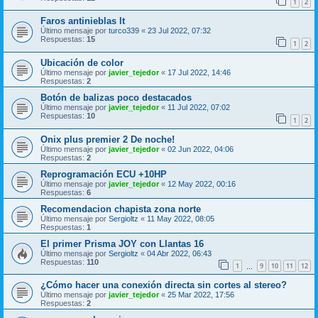
1
2
Faros antinieblas lt
Último mensaje por
turco339
«
23 Jul 2022, 07:32
Respuestas:
15
1
2
Ubicación de color
Último mensaje por
javier_tejedor
«
17 Jul 2022, 14:46
Respuestas:
2
Botón de balizas poco destacados
Último mensaje por
javier_tejedor
«
11 Jul 2022, 07:02
Respuestas:
10
1
2
Onix plus premier 2 De noche!
Último mensaje por
javier_tejedor
«
02 Jun 2022, 04:06
Respuestas:
2
Reprogramación ECU +10HP
Último mensaje por
javier_tejedor
«
12 May 2022, 00:16
Respuestas:
6
Recomendacion chapista zona norte
Último mensaje por
Sergioltz
«
11 May 2022, 08:05
Respuestas:
1
El primer Prisma JOY con Llantas 16
Último mensaje por
Sergioltz
«
04 Abr 2022, 06:43
Respuestas:
110
1
9
10
11
12
…
¿Cómo hacer una conexión directa sin cortes al stereo?
Último mensaje por
javier_tejedor
«
25 Mar 2022, 17:56
Respuestas:
2