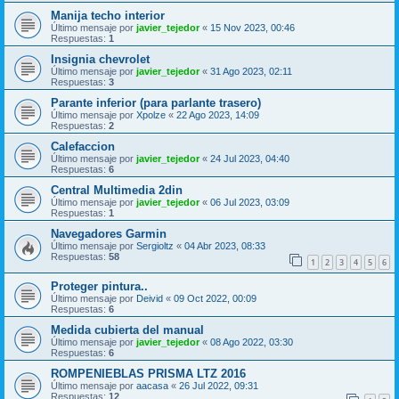
Manija techo interior
Último mensaje por
javier_tejedor
«
15 Nov 2023, 00:46
Respuestas:
1
Insignia chevrolet
Último mensaje por
javier_tejedor
«
31 Ago 2023, 02:11
Respuestas:
3
Parante inferior (para parlante trasero)
Último mensaje por
Xpolze
«
22 Ago 2023, 14:09
Respuestas:
2
Calefaccion
Último mensaje por
javier_tejedor
«
24 Jul 2023, 04:40
Respuestas:
6
Central Multimedia 2din
Último mensaje por
javier_tejedor
«
06 Jul 2023, 03:09
Respuestas:
1
Navegadores Garmin
Último mensaje por
Sergioltz
«
04 Abr 2023, 08:33
Respuestas:
58
1
2
3
4
5
6
Proteger pintura..
Último mensaje por
Deivid
«
09 Oct 2022, 00:09
Respuestas:
6
Medida cubierta del manual
Último mensaje por
javier_tejedor
«
08 Ago 2022, 03:30
Respuestas:
6
ROMPENIEBLAS PRISMA LTZ 2016
Último mensaje por
aacasa
«
26 Jul 2022, 09:31
Respuestas:
12