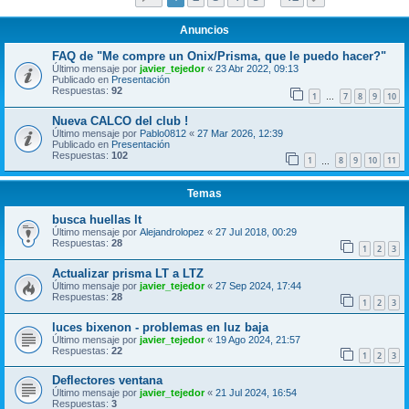
Anuncios
FAQ de "Me compre un Onix/Prisma, que le puedo hacer?"
Último mensaje por
javier_tejedor
«
23 Abr 2022, 09:13
Publicado en
Presentación
Respuestas:
92
1
7
8
9
10
…
Nueva CALCO del club !
Último mensaje por
Pablo0812
«
27 Mar 2026, 12:39
Publicado en
Presentación
Respuestas:
102
1
8
9
10
11
…
Temas
busca huellas lt
Último mensaje por
Alejandrolopez
«
27 Jul 2018, 00:29
Respuestas:
28
1
2
3
Actualizar prisma LT a LTZ
Último mensaje por
javier_tejedor
«
27 Sep 2024, 17:44
Respuestas:
28
1
2
3
luces bixenon - problemas en luz baja
Último mensaje por
javier_tejedor
«
19 Ago 2024, 21:57
Respuestas:
22
1
2
3
Deflectores ventana
Último mensaje por
javier_tejedor
«
21 Jul 2024, 16:54
Respuestas:
3