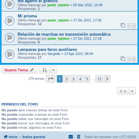
me agarro el granizo
Último mensaje por
javier_tejedor
«
05 Mar 2022, 14:48
Respuestas:
1
Mi prisma
Último mensaje por
javier_tejedor
«
27 Dic 2021, 17:20
Respuestas:
12
1
2
Relación de marchas en transmisión automática
Último mensaje por
javier_tejedor
«
27 Dic 2021, 17:18
Respuestas:
9
Lamparas para faros auxiliares
Último mensaje por
Sergioltz
«
13 Ago 2021, 08:04
Respuestas:
17
1
2
Nuevo Tema
Página
1
de
12
1
2
3
4
5
12
Siguiente
276 temas
…
Ir a
PERMISOS DEL FORO
No puede
abrir nuevos temas en este Foro
No puede
responder a temas en este Foro
No puede
editar sus mensajes en este Foro
No puede
borrar sus mensajes en este Foro
No puede
enviar adjuntos en este Foro
Inicio
Índice general
Todos los horarios son
UTC-03:00