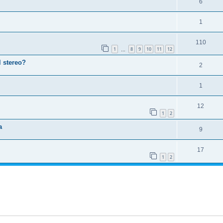
6
1
110
1
8
9
10
11
12
…
l stereo?
2
1
12
1
2
a
9
17
1
2