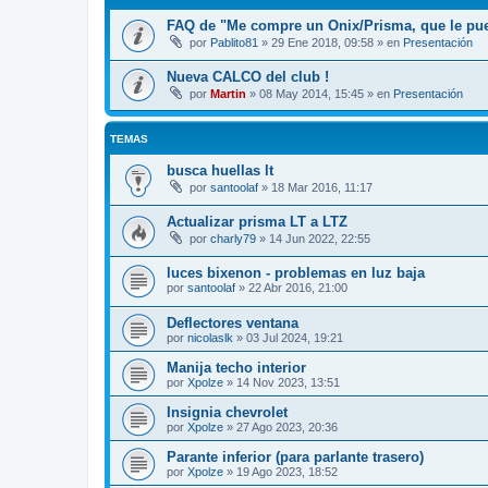
FAQ de "Me compre un Onix/Prisma, que le pu
por
Pablito81
»
29 Ene 2018, 09:58
» en
Presentación
Nueva CALCO del club !
por
Martin
»
08 May 2014, 15:45
» en
Presentación
TEMAS
busca huellas lt
por
santoolaf
»
18 Mar 2016, 11:17
Actualizar prisma LT a LTZ
por
charly79
»
14 Jun 2022, 22:55
luces bixenon - problemas en luz baja
por
santoolaf
»
22 Abr 2016, 21:00
Deflectores ventana
por
nicolaslk
»
03 Jul 2024, 19:21
Manija techo interior
por
Xpolze
»
14 Nov 2023, 13:51
Insignia chevrolet
por
Xpolze
»
27 Ago 2023, 20:36
Parante inferior (para parlante trasero)
por
Xpolze
»
19 Ago 2023, 18:52