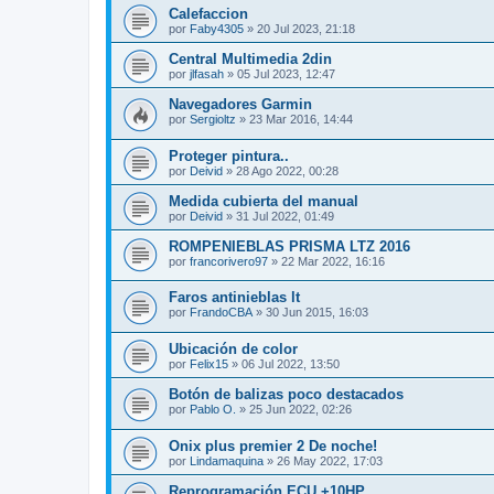
Calefaccion
por
Faby4305
»
20 Jul 2023, 21:18
Central Multimedia 2din
por
jlfasah
»
05 Jul 2023, 12:47
Navegadores Garmin
por
Sergioltz
»
23 Mar 2016, 14:44
Proteger pintura..
por
Deivid
»
28 Ago 2022, 00:28
Medida cubierta del manual
por
Deivid
»
31 Jul 2022, 01:49
ROMPENIEBLAS PRISMA LTZ 2016
por
francorivero97
»
22 Mar 2022, 16:16
Faros antinieblas lt
por
FrandoCBA
»
30 Jun 2015, 16:03
Ubicación de color
por
Felix15
»
06 Jul 2022, 13:50
Botón de balizas poco destacados
por
Pablo O.
»
25 Jun 2022, 02:26
Onix plus premier 2 De noche!
por
Lindamaquina
»
26 May 2022, 17:03
Reprogramación ECU +10HP