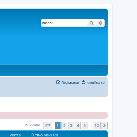
Buscar
Búsqueda avanza
Registrarse
Identificarse
Página
1
de
12
1
2
3
4
5
12
Siguiente
276 temas
…
VISTAS
ÚLTIMO MENSAJE