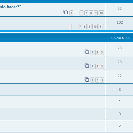
edo hacer?"
92
1
6
7
8
9
10
…
102
1
7
8
9
10
11
…
RESPUESTAS
28
1
2
3
28
1
2
3
22
1
2
3
3
1
3
2