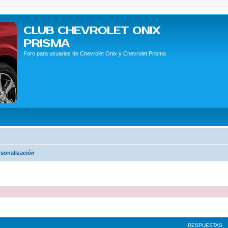
CLUB CHEVROLET ONIX
PRISMA
Foro para usuarios de Chevrolet Onix y Chevrolet Prisma
rsonalización
queda avanzada
RESPUESTAS