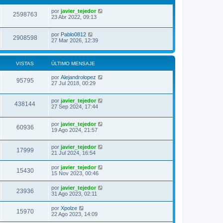
por
javier_tejedor
2598763
23 Abr 2022, 09:13
por
Pablo0812
2908598
27 Mar 2026, 12:39
VISTAS
ÚLTIMO MENSAJE
por
Alejandrolopez
95795
27 Jul 2018, 00:29
por
javier_tejedor
438144
27 Sep 2024, 17:44
por
javier_tejedor
60936
19 Ago 2024, 21:57
por
javier_tejedor
17999
21 Jul 2024, 16:54
por
javier_tejedor
15430
15 Nov 2023, 00:46
por
javier_tejedor
23936
31 Ago 2023, 02:11
por
Xpolze
15970
22 Ago 2023, 14:09