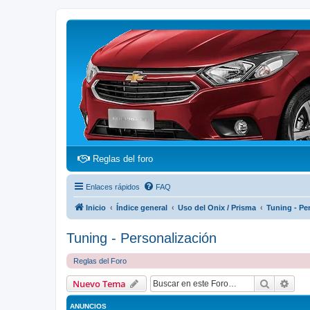
(Opens a new tab)
Reglas del foro
Enlaces rápidos
FAQ
Inicio
Índice general
Uso del Onix / Prisma
Tuning - Pe
Tuning - Personalización
Reglas del Foro
Buscar
Bús
Nuevo Tema
ANUNCIOS