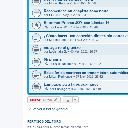
por
ManuelKuhn
»
29 Abr 2022, 09:58
Recomendacion chapista zona norte
por
FNS
»
11 May 2022, 07:53
El primer Prisma JOY con Llantas 16
por
Pablito81
»
10 Jun 2017, 20:46
¿Cómo hacer una conexión directa sin cortes a
por
Martinbruno92
»
24 Mar 2022, 19:32
me agarro el granizo
por
koolshake3k
»
03 Mar 2022, 16:27
Mi prisma
por
solid snake
»
01 Ene 2018, 21:23
Relación de marchas en transmisión automátic
por
Milton Rodriguez
»
17 Nov 2021, 23:52
Lamparas para faros auxiliares
por
Santiago74
»
30 Ene 2020, 09:18
Nuevo Tema
Volver a Índice general
PERMISOS DEL FORO
No puede
abrir nuevos temas en este Foro