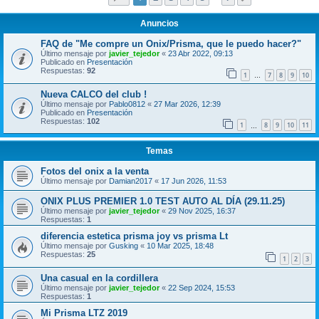
Anuncios
FAQ de "Me compre un Onix/Prisma, que le puedo hacer?"
Último mensaje por
javier_tejedor
«
23 Abr 2022, 09:13
Publicado en
Presentación
Respuestas:
92
1
7
8
9
10
…
Nueva CALCO del club !
Último mensaje por
Pablo0812
«
27 Mar 2026, 12:39
Publicado en
Presentación
Respuestas:
102
1
8
9
10
11
…
Temas
Fotos del onix a la venta
Último mensaje por
Damian2017
«
17 Jun 2026, 11:53
ONIX PLUS PREMIER 1.0 TEST AUTO AL DÍA (29.11.25)
Último mensaje por
javier_tejedor
«
29 Nov 2025, 16:37
Respuestas:
1
diferencia estetica prisma joy vs prisma Lt
Último mensaje por
Gusking
«
10 Mar 2025, 18:48
Respuestas:
25
1
2
3
Una casual en la cordillera
Último mensaje por
javier_tejedor
«
22 Sep 2024, 15:53
Respuestas:
1
Mi Prisma LTZ 2019