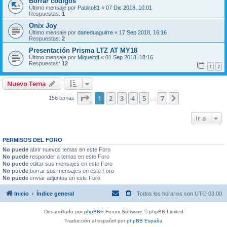
Borrar codigos
Último mensaje por
Pablito81
«
07 Dic 2018, 10:01
Respuestas:
1
Onix Joy
Último mensaje por
daneduaguirre
«
17 Sep 2018, 16:16
Respuestas:
2
Presentación Prisma LTZ AT MY18
Último mensaje por
Migueltdf
«
01 Sep 2018, 18:16
Respuestas:
12
1
2
Nuevo Tema
Página
1
de
7
1
2
3
4
5
7
Siguiente
156 temas
…
Ir a
PERMISOS DEL FORO
No puede
abrir nuevos temas en este Foro
No puede
responder a temas en este Foro
No puede
editar sus mensajes en este Foro
No puede
borrar sus mensajes en este Foro
No puede
enviar adjuntos en este Foro
Inicio
Índice general
Todos los horarios son
UTC-03:00
Desarrollado por
phpBB
® Forum Software © phpBB Limited
Traducción al español por
phpBB España