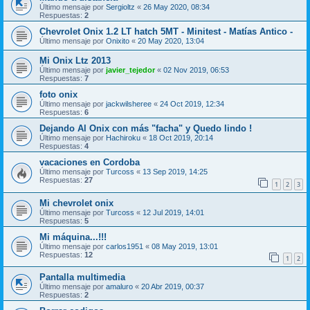
Último mensaje por
Sergioltz
«
26 May 2020, 08:34
Respuestas:
2
Chevrolet Onix 1.2 LT hatch 5MT - Minitest - Matías Antico -
Último mensaje por
Onixito
«
20 May 2020, 13:04
Mi Onix Ltz 2013
Último mensaje por
javier_tejedor
«
02 Nov 2019, 06:53
Respuestas:
7
foto onix
Último mensaje por
jackwilsheree
«
24 Oct 2019, 12:34
Respuestas:
6
Dejando Al Onix con más "facha" y Quedo lindo !
Último mensaje por
Hachiroku
«
18 Oct 2019, 20:14
Respuestas:
4
vacaciones en Cordoba
Último mensaje por
Turcoss
«
13 Sep 2019, 14:25
Respuestas:
27
1
2
3
Mi chevrolet onix
Último mensaje por
Turcoss
«
12 Jul 2019, 14:01
Respuestas:
5
Mi máquina...!!!
Último mensaje por
carlos1951
«
08 May 2019, 13:01
Respuestas:
12
1
2
Pantalla multimedia
Último mensaje por
amaluro
«
20 Abr 2019, 00:37
Respuestas:
2