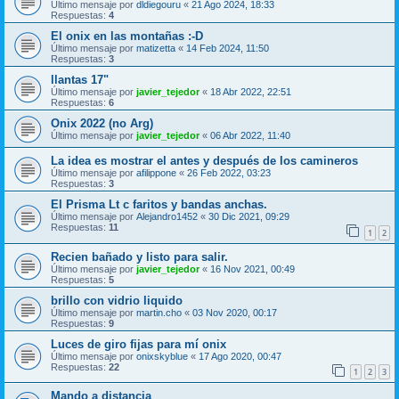
Último mensaje por
dldiegouru
«
21 Ago 2024, 18:33
Respuestas:
4
El onix en las montañas :-D
Último mensaje por
matizetta
«
14 Feb 2024, 11:50
Respuestas:
3
llantas 17"
Último mensaje por
javier_tejedor
«
18 Abr 2022, 22:51
Respuestas:
6
Onix 2022 (no Arg)
Último mensaje por
javier_tejedor
«
06 Abr 2022, 11:40
La idea es mostrar el antes y después de los camineros
Último mensaje por
afilippone
«
26 Feb 2022, 03:23
Respuestas:
3
El Prisma Lt c faritos y bandas anchas.
Último mensaje por
Alejandro1452
«
30 Dic 2021, 09:29
Respuestas:
11
1
2
Recien bañado y listo para salir.
Último mensaje por
javier_tejedor
«
16 Nov 2021, 00:49
Respuestas:
5
brillo con vidrio liquido
Último mensaje por
martin.cho
«
03 Nov 2020, 00:17
Respuestas:
9
Luces de giro fijas para mí onix
Último mensaje por
onixskyblue
«
17 Ago 2020, 00:47
Respuestas:
22
1
2
3
Mando a distancia