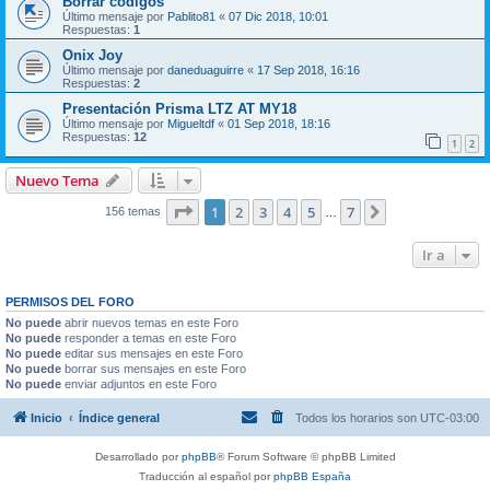
Borrar codigos
Último mensaje por
Pablito81
«
07 Dic 2018, 10:01
Respuestas:
1
Onix Joy
Último mensaje por
daneduaguirre
«
17 Sep 2018, 16:16
Respuestas:
2
Presentación Prisma LTZ AT MY18
Último mensaje por
Migueltdf
«
01 Sep 2018, 18:16
Respuestas:
12
1
2
Nuevo Tema
Página
1
de
7
1
2
3
4
5
7
Siguiente
156 temas
…
Ir a
PERMISOS DEL FORO
No puede
abrir nuevos temas en este Foro
No puede
responder a temas en este Foro
No puede
editar sus mensajes en este Foro
No puede
borrar sus mensajes en este Foro
No puede
enviar adjuntos en este Foro
Inicio
Índice general
Todos los horarios son
UTC-03:00
Desarrollado por
phpBB
® Forum Software © phpBB Limited
Traducción al español por
phpBB España