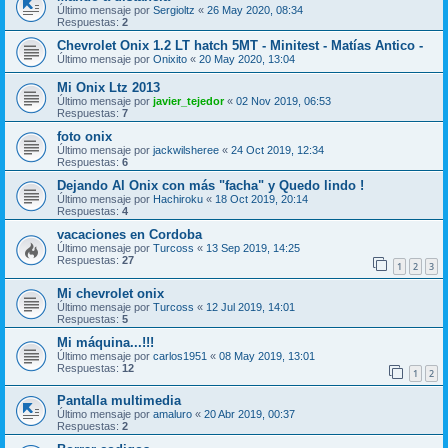
Último mensaje por
Sergioltz
«
26 May 2020, 08:34
Respuestas:
2
Chevrolet Onix 1.2 LT hatch 5MT - Minitest - Matías Antico -
Último mensaje por
Onixito
«
20 May 2020, 13:04
Mi Onix Ltz 2013
Último mensaje por
javier_tejedor
«
02 Nov 2019, 06:53
Respuestas:
7
foto onix
Último mensaje por
jackwilsheree
«
24 Oct 2019, 12:34
Respuestas:
6
Dejando Al Onix con más "facha" y Quedo lindo !
Último mensaje por
Hachiroku
«
18 Oct 2019, 20:14
Respuestas:
4
vacaciones en Cordoba
Último mensaje por
Turcoss
«
13 Sep 2019, 14:25
Respuestas:
27
1
2
3
Mi chevrolet onix
Último mensaje por
Turcoss
«
12 Jul 2019, 14:01
Respuestas:
5
Mi máquina...!!!
Último mensaje por
carlos1951
«
08 May 2019, 13:01
Respuestas:
12
1
2
Pantalla multimedia
Último mensaje por
amaluro
«
20 Abr 2019, 00:37
Respuestas:
2