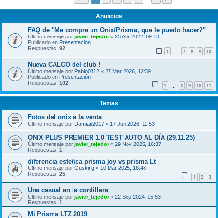
Anuncios
FAQ de "Me compre un Onix/Prisma, que le puedo hacer?"
Último mensaje por
javier_tejedor
«
23 Abr 2022, 09:13
Publicado en
Presentación
Respuestas:
92
1
7
8
9
10
…
Nueva CALCO del club !
Último mensaje por
Pablo0812
«
27 Mar 2026, 12:39
Publicado en
Presentación
Respuestas:
102
1
8
9
10
11
…
Temas
Fotos del onix a la venta
Último mensaje por
Damian2017
«
17 Jun 2026, 11:53
ONIX PLUS PREMIER 1.0 TEST AUTO AL DÍA (29.11.25)
Último mensaje por
javier_tejedor
«
29 Nov 2025, 16:37
Respuestas:
1
diferencia estetica prisma joy vs prisma Lt
Último mensaje por
Gusking
«
10 Mar 2025, 18:48
Respuestas:
25
1
2
3
Una casual en la cordillera
Último mensaje por
javier_tejedor
«
22 Sep 2024, 15:53
Respuestas:
1
Mi Prisma LTZ 2019