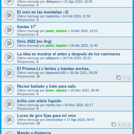
Último mensaje por
dldiegouru
«
21 Ago 2024, 18:33
Respuestas:
4
El onix en las montañas :-D
Último mensaje por
matizetta
«
14 Feb 2024, 11:50
Respuestas:
3
llantas 17"
Último mensaje por
javier_tejedor
«
18 Abr 2022, 22:51
Respuestas:
6
Onix 2022 (no Arg)
Último mensaje por
javier_tejedor
«
06 Abr 2022, 11:40
La idea es mostrar el antes y después de los camineros
Último mensaje por
afilippone
«
26 Feb 2022, 03:23
Respuestas:
3
El Prisma Lt c faritos y bandas anchas.
Último mensaje por
Alejandro1452
«
30 Dic 2021, 09:29
Respuestas:
11
1
2
Recien bañado y listo para salir.
Último mensaje por
javier_tejedor
«
16 Nov 2021, 00:49
Respuestas:
5
brillo con vidrio liquido
Último mensaje por
martin.cho
«
03 Nov 2020, 00:17
Respuestas:
9
Luces de giro fijas para mí onix
Último mensaje por
onixskyblue
«
17 Ago 2020, 00:47
Respuestas:
22
1
2
3
Mando a distancia