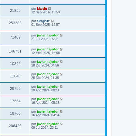
por
Martin
21855
12 Sep 2016, 15:53
por
Sergioltz
253383
01 Sep 2025, 12:57
por
javier_tejedor
71489
21 Jul 2025, 15:26
por
javier_tejedor
146731
12 Ene 2025, 16:58
por
javier_tejedor
10342
28 Dic 2024, 04:56
por
javier_tejedor
11040
25 Dic 2024, 21:35
por
javier_tejedor
29750
20 Ago 2024, 00:11
por
javier_tejedor
17654
16 Ago 2024, 05:16
por
javier_tejedor
19760
16 Ago 2024, 04:54
por
javier_tejedor
206429
09 Jul 2024, 23:11