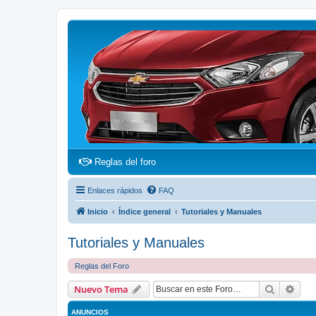
(Opens a new tab)
Reglas del foro
Enlaces rápidos
FAQ
Inicio
Índice general
Tutoriales y Manuales
Tutoriales y Manuales
Reglas del Foro
Buscar
Bús
Nuevo Tema
ANUNCIOS