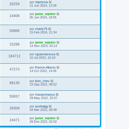
por
miprisma
20259
21 Jun 2024, 13:39
por
javier_tejedor
14408
05 Jun 2024, 18:05
por
charly79
50866
15 Feb 2024, 21:34
por
javier_tejedor
15288
14 Nov 2023, 03:13
por
rguanciarossa
184712
15 Jul 2023, 10:19
por
Ramon Alberto
47273
14 Oct 2022, 14:06
por
leon_chev
68130
23 Sep 2022, 08:52
por
maxipompeya
50657
29 May 2022, 22:07
por
acebalgg
29309
04 Mar 2022, 09:48
por
javier_tejedor
24471
26 Ene 2022, 02:02