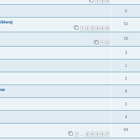
1
2
3
0
iblera)
52
1
2
3
4
5
6
16
1
2
3
1
2
vas
8
3
4
69
1
3
4
5
6
7
…