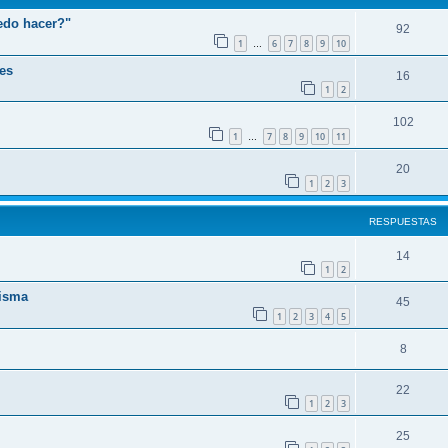
edo hacer?"
92
1
6
7
8
9
10
…
es
16
1
2
102
1
7
8
9
10
11
…
20
1
2
3
RESPUESTAS
14
1
2
risma
45
1
2
3
4
5
8
22
1
2
3
25