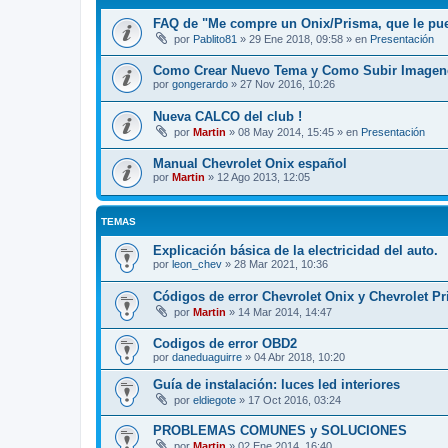
FAQ de "Me compre un Onix/Prisma, que le pu
por
Pablito81
»
29 Ene 2018, 09:58
» en
Presentación
Como Crear Nuevo Tema y Como Subir Imagen
por
gongerardo
»
27 Nov 2016, 10:26
Nueva CALCO del club !
por
Martin
»
08 May 2014, 15:45
» en
Presentación
Manual Chevrolet Onix español
por
Martin
»
12 Ago 2013, 12:05
TEMAS
Explicación básica de la electricidad del auto.
por
leon_chev
»
28 Mar 2021, 10:36
Códigos de error Chevrolet Onix y Chevrolet P
por
Martin
»
14 Mar 2014, 14:47
Codigos de error OBD2
por
daneduaguirre
»
04 Abr 2018, 10:20
Guía de instalación: luces led interiores
por
eldiegote
»
17 Oct 2016, 03:24
PROBLEMAS COMUNES y SOLUCIONES
por
Martin
»
02 Ene 2014, 16:40