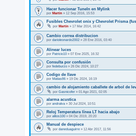
Hacer funcionar TuneIn en Mylink
por
Martin
»
12 Sep 2016, 15:53
Fusibles Chevrolet onix y Chevrolet Prisma (fus
por
Martin
»
17 Mar 2014, 16:42
Cambio correa distribucion
por
darioleonardo2002
»
28 Ene 2016, 03:40
Alinear luces
por
Patricio10
»
07 Ene 2025, 16:32
Consulta por confusión
por
fedeburzo
»
26 Dic 2024, 10:27
Codigo de llave
por
Matias86
»
19 Dic 2024, 16:19
cambio de alojamiento caballete de arbol de le
por
Gasnicofer
»
01 Ago 2021, 02:05
alarma acustica
por
andralva
»
30 Jul 2024, 10:51
Reloj Temperatura línea LT hacia abajo
por
alitos100
»
04 Dic 2019, 20:20
Manual de despiece
por
daneduaguirre
»
12 Abr 2017, 11:56