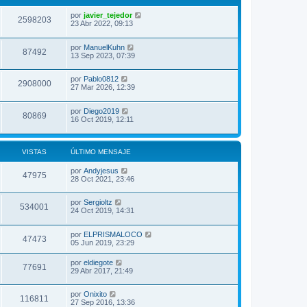
por
javier_tejedor
2598203
23 Abr 2022, 09:13
por
ManuelKuhn
87492
13 Sep 2023, 07:39
por
Pablo0812
2908000
27 Mar 2026, 12:39
por
Diego2019
80869
16 Oct 2019, 12:11
VISTAS
ÚLTIMO MENSAJE
por
Andyjesus
47975
28 Oct 2021, 23:46
por
Sergioltz
534001
24 Oct 2019, 14:31
por
ELPRISMALOCO
47473
05 Jun 2019, 23:29
por
eldiegote
77691
29 Abr 2017, 21:49
por
Onixito
116811
27 Sep 2016, 13:36