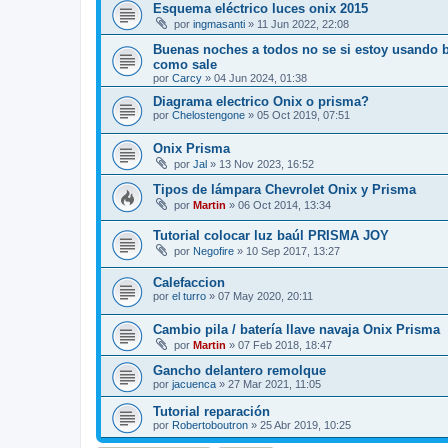
Esquema eléctrico luces onix 2015
por
ingmasanti
»
11 Jun 2022, 22:08
Buenas noches a todos no se si estoy usando bien
como sale
por
Carcy
»
04 Jun 2024, 01:38
Diagrama electrico Onix o prisma?
por
Chelostengone
»
05 Oct 2019, 07:51
Onix Prisma
por
Jal
»
13 Nov 2023, 16:52
Tipos de lámpara Chevrolet Onix y Prisma
por
Martin
»
06 Oct 2014, 13:34
Tutorial colocar luz baúl PRISMA JOY
por
Negofire
»
10 Sep 2017, 13:27
Calefaccion
por
el turro
»
07 May 2020, 20:11
Cambio pila / batería llave navaja Onix Prisma
por
Martin
»
07 Feb 2018, 18:47
Gancho delantero remolque
por
jacuenca
»
27 Mar 2021, 11:05
Tutorial reparación
por
Robertoboutron
»
25 Abr 2019, 10:25