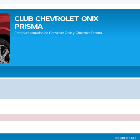
CLUB CHEVROLET ONIX
PRISMA
Foro para usuarios de Chevrolet Onix y Chevrolet Prisma
queda avanzada
RESPUESTAS