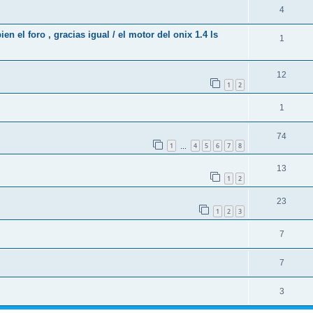
4
 el foro , gracias igual / el motor del onix 1.4 ls
1
12
1
2
1
74
1
4
5
6
7
8
…
13
1
2
23
1
2
3
7
7
3