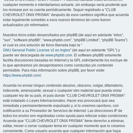
cualquier momento e intentaríamos avisarle, sin embargo sería prudente que
los revisase por su cuenta periódicamente. Seguir registrado a “CLUB
CHEVROLET ONIX PRISMA” después de esos cambios significa que acuerda
estar legalmente sometido a esos nuevos términos tal como fueron
actualizados y/o reformados.
Nuestros foros están desarrollados por phpBB (de aquí en adelante “ellos”,
“sus”, “software phpBB”, “www.phpbb.com”, “phpBB Limited”, “phpBB Teams”)
el cual es una solución de foros liberada bajo la “
GNU General Public License v2 en Ingles
” (de aquí en adelante “GPL”) y
puede ser descargada de
www.phpbb.com
. El software phpBB solamente
facilita discusiones basadas en Internet y la GPL estrictamente los excluye de
lo que aprobamos y/o desaprobamos como conductas y/o contenido
permisible. Para más información sobre phpBB, por favor visite:
https://www.phpbb.com/
.
Acuerda no enviar ningun contenido abusivo, obsceno, vulgar, difamatorio,
indecente, amenazante, sexual o cualquier otro material que pueda violar
cualquier ley de su país, el país donde “CLUB CHEVROLET ONIX PRISMA”
está instalado o Leyes Internacionales. Hacer eso provocará que sea
inmediata y permanentemente expulsado y, si lo creemos oportuno, con
notificación a su Proveedor de Servicios de Internet. Las direcciones IP de
todos los envíos son registradas como ayuda para reforzar estas condiciones.
Acuerda que “CLUB CHEVROLET ONIX PRISMA” tiene derecho a eliminar,
editar, mover o cerrar cualquier tema en cualquier momento que lo creamos
conveniente. Como usuario acuerda que cualquier información que haya