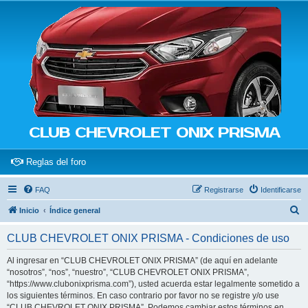
CLUB CHEVROLET ONIX PRISMA
(Opens a new tab)
Reglas del foro
FAQ
Registrarse
Identificarse
B
Inicio
Índice general
u
CLUB CHEVROLET ONIX PRISMA - Condiciones de uso
s
c
Al ingresar en “CLUB CHEVROLET ONIX PRISMA” (de aquí en adelante
“nosotros”, “nos”, “nuestro”, “CLUB CHEVROLET ONIX PRISMA”,
a
“https://www.clubonixprisma.com”), usted acuerda estar legalmente sometido a
r
los siguientes términos. En caso contrario por favor no se registre y/o use
“CLUB CHEVROLET ONIX PRISMA”. Podemos cambiar estos términos en