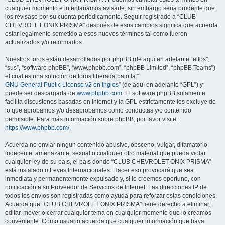
cualquier momento e intentaríamos avisarle, sin embargo sería prudente que
los revisase por su cuenta periódicamente. Seguir registrado a “CLUB
CHEVROLET ONIX PRISMA” después de esos cambios significa que acuerda
estar legalmente sometido a esos nuevos términos tal como fueron
actualizados y/o reformados.
Nuestros foros están desarrollados por phpBB (de aquí en adelante “ellos”,
“sus”, “software phpBB”, “www.phpbb.com”, “phpBB Limited”, “phpBB Teams”)
el cual es una solución de foros liberada bajo la “
GNU General Public License v2 en Ingles
” (de aquí en adelante “GPL”) y
puede ser descargada de
www.phpbb.com
. El software phpBB solamente
facilita discusiones basadas en Internet y la GPL estrictamente los excluye de
lo que aprobamos y/o desaprobamos como conductas y/o contenido
permisible. Para más información sobre phpBB, por favor visite:
https://www.phpbb.com/
.
Acuerda no enviar ningun contenido abusivo, obsceno, vulgar, difamatorio,
indecente, amenazante, sexual o cualquier otro material que pueda violar
cualquier ley de su país, el país donde “CLUB CHEVROLET ONIX PRISMA”
está instalado o Leyes Internacionales. Hacer eso provocará que sea
inmediata y permanentemente expulsado y, si lo creemos oportuno, con
notificación a su Proveedor de Servicios de Internet. Las direcciones IP de
todos los envíos son registradas como ayuda para reforzar estas condiciones.
Acuerda que “CLUB CHEVROLET ONIX PRISMA” tiene derecho a eliminar,
editar, mover o cerrar cualquier tema en cualquier momento que lo creamos
conveniente. Como usuario acuerda que cualquier información que haya