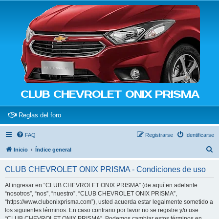
CLUB CHEVROLET ONIX PRISMA
(Opens a new tab)
Reglas del foro
FAQ
Registrarse
Identificarse
B
Inicio
Índice general
u
CLUB CHEVROLET ONIX PRISMA - Condiciones de uso
s
c
Al ingresar en “CLUB CHEVROLET ONIX PRISMA” (de aquí en adelante
“nosotros”, “nos”, “nuestro”, “CLUB CHEVROLET ONIX PRISMA”,
a
“https://www.clubonixprisma.com”), usted acuerda estar legalmente sometido a
r
los siguientes términos. En caso contrario por favor no se registre y/o use
“CLUB CHEVROLET ONIX PRISMA”. Podemos cambiar estos términos en