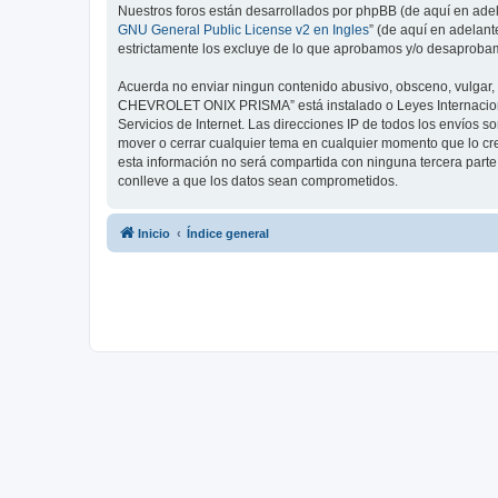
Nuestros foros están desarrollados por phpBB (de aquí en adela
GNU General Public License v2 en Ingles
” (de aquí en adelan
estrictamente los excluye de lo que aprobamos y/o desaprobam
Acuerda no enviar ningun contenido abusivo, obsceno, vulgar, 
CHEVROLET ONIX PRISMA” está instalado o Leyes Internacional
Servicios de Internet. Las direcciones IP de todos los envío
mover o cerrar cualquier tema en cualquier momento que lo 
esta información no será compartida con ninguna tercera par
conlleve a que los datos sean comprometidos.
Inicio
Índice general