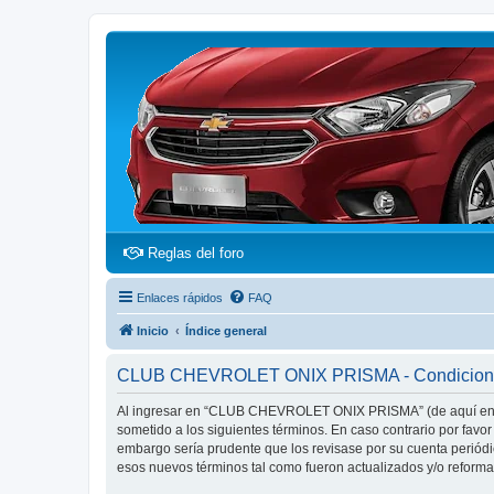
(Opens a new tab)
Reglas del foro
Enlaces rápidos
FAQ
Inicio
Índice general
CLUB CHEVROLET ONIX PRISMA - Condicione
Al ingresar en “CLUB CHEVROLET ONIX PRISMA” (de aquí en ad
sometido a los siguientes términos. En caso contrario por fa
embargo sería prudente que los revisase por su cuenta peri
esos nuevos términos tal como fueron actualizados y/o reform