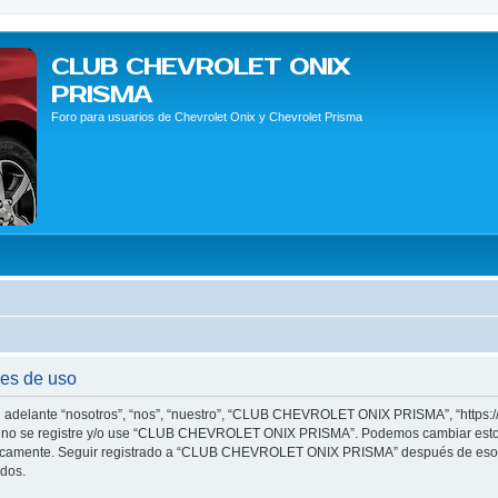
CLUB CHEVROLET ONIX
PRISMA
Foro para usuarios de Chevrolet Onix y Chevrolet Prisma
s de uso
elante “nosotros”, “nos”, “nuestro”, “CLUB CHEVROLET ONIX PRISMA”, “https://
vor no se registre y/o use “CLUB CHEVROLET ONIX PRISMA”. Podemos cambiar estos
ódicamente. Seguir registrado a “CLUB CHEVROLET ONIX PRISMA” después de esos 
ados.