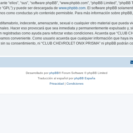
nte “ellos”, “sus”, “software phpBB”, “www.phpbb.com”, “phpBB Limited”, “phpBB Te
te “GPL”) y puede ser descargada de
www.phpbb.com
. El software phpBB solamente
os como conductas y/o contenido permisible. Para más información sobre phpBB, p
difamatorio, indecente, amenazante, sexual o cualquier otro material que pueda vi
es. Hacer eso provocará que sea inmediata y permanentemente expulsado y, si l
s son registradas como ayuda para reforzar estas condiciones. Acuerda que “CLUB 
creamos conveniente. Como usuario acuerda que cualquier información que haya 
te sin su consentimiento, ni “CLUB CHEVROLET ONIX PRISMA” ni phpBB podrán con
Desarrollado por
phpBB
® Forum Software © phpBB Limited
Traducción al español por
phpBB España
Privacidad
|
Condiciones