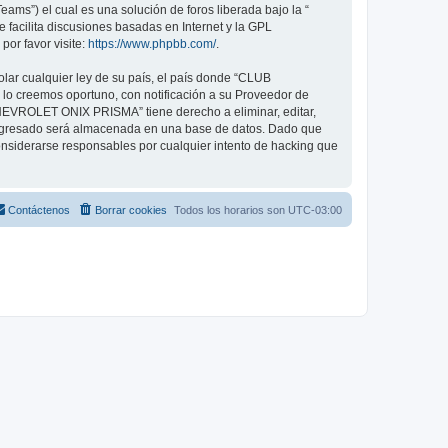
ams”) el cual es una solución de foros liberada bajo la “
 facilita discusiones basadas en Internet y la GPL
or favor visite:
https://www.phpbb.com/
.
olar cualquier ley de su país, el país donde “CLUB
o creemos oportuno, con notificación a su Proveedor de
CHEVROLET ONIX PRISMA” tiene derecho a eliminar, editar,
ingresado será almacenada en una base de datos. Dado que
siderarse responsables por cualquier intento de hacking que
Contáctenos
Borrar cookies
Todos los horarios son
UTC-03:00