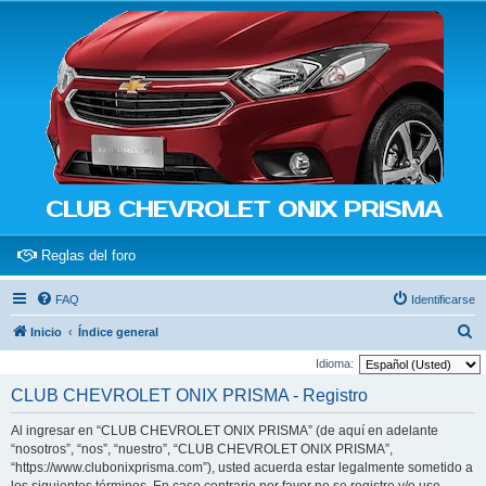
CLUB CHEVROLET ONIX PRISMA
(Opens a new tab)
Reglas del foro
FAQ
Identificarse
B
Inicio
Índice general
u
Idioma:
s
CLUB CHEVROLET ONIX PRISMA - Registro
c
Al ingresar en “CLUB CHEVROLET ONIX PRISMA” (de aquí en adelante
a
“nosotros”, “nos”, “nuestro”, “CLUB CHEVROLET ONIX PRISMA”,
r
“https://www.clubonixprisma.com”), usted acuerda estar legalmente sometido a