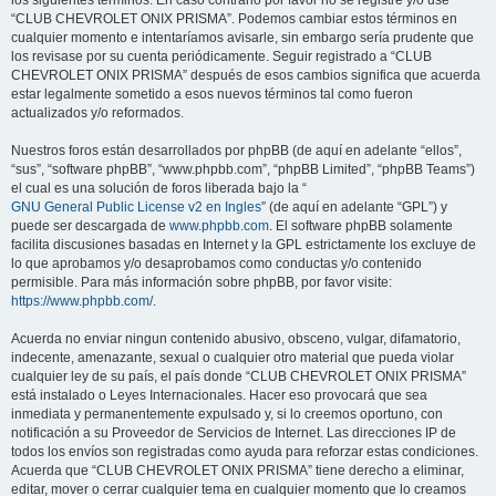
los siguientes términos. En caso contrario por favor no se registre y/o use
“CLUB CHEVROLET ONIX PRISMA”. Podemos cambiar estos términos en
cualquier momento e intentaríamos avisarle, sin embargo sería prudente que
los revisase por su cuenta periódicamente. Seguir registrado a “CLUB
CHEVROLET ONIX PRISMA” después de esos cambios significa que acuerda
estar legalmente sometido a esos nuevos términos tal como fueron
actualizados y/o reformados.
Nuestros foros están desarrollados por phpBB (de aquí en adelante “ellos”,
“sus”, “software phpBB”, “www.phpbb.com”, “phpBB Limited”, “phpBB Teams”)
el cual es una solución de foros liberada bajo la “
GNU General Public License v2 en Ingles
” (de aquí en adelante “GPL”) y
puede ser descargada de
www.phpbb.com
. El software phpBB solamente
facilita discusiones basadas en Internet y la GPL estrictamente los excluye de
lo que aprobamos y/o desaprobamos como conductas y/o contenido
permisible. Para más información sobre phpBB, por favor visite:
https://www.phpbb.com/
.
Acuerda no enviar ningun contenido abusivo, obsceno, vulgar, difamatorio,
indecente, amenazante, sexual o cualquier otro material que pueda violar
cualquier ley de su país, el país donde “CLUB CHEVROLET ONIX PRISMA”
está instalado o Leyes Internacionales. Hacer eso provocará que sea
inmediata y permanentemente expulsado y, si lo creemos oportuno, con
notificación a su Proveedor de Servicios de Internet. Las direcciones IP de
todos los envíos son registradas como ayuda para reforzar estas condiciones.
Acuerda que “CLUB CHEVROLET ONIX PRISMA” tiene derecho a eliminar,
editar, mover o cerrar cualquier tema en cualquier momento que lo creamos