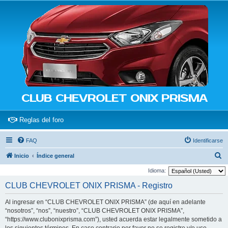
CLUB CHEVROLET ONIX PRISMA
(Opens a new tab)
Reglas del foro
FAQ
Identificarse
B
Inicio
Índice general
u
Idioma:
s
CLUB CHEVROLET ONIX PRISMA - Registro
c
Al ingresar en “CLUB CHEVROLET ONIX PRISMA” (de aquí en adelante
a
“nosotros”, “nos”, “nuestro”, “CLUB CHEVROLET ONIX PRISMA”,
r
“https://www.clubonixprisma.com”), usted acuerda estar legalmente sometido a