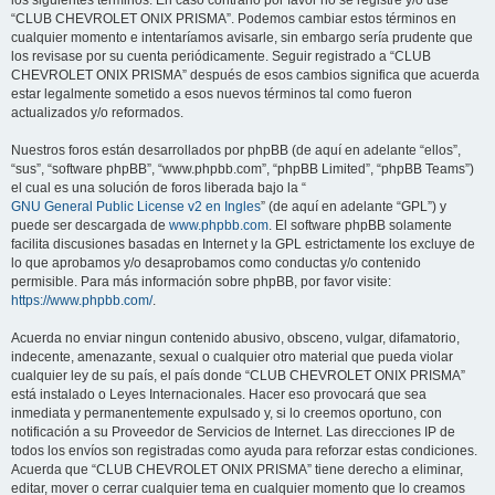
los siguientes términos. En caso contrario por favor no se registre y/o use
“CLUB CHEVROLET ONIX PRISMA”. Podemos cambiar estos términos en
cualquier momento e intentaríamos avisarle, sin embargo sería prudente que
los revisase por su cuenta periódicamente. Seguir registrado a “CLUB
CHEVROLET ONIX PRISMA” después de esos cambios significa que acuerda
estar legalmente sometido a esos nuevos términos tal como fueron
actualizados y/o reformados.
Nuestros foros están desarrollados por phpBB (de aquí en adelante “ellos”,
“sus”, “software phpBB”, “www.phpbb.com”, “phpBB Limited”, “phpBB Teams”)
el cual es una solución de foros liberada bajo la “
GNU General Public License v2 en Ingles
” (de aquí en adelante “GPL”) y
puede ser descargada de
www.phpbb.com
. El software phpBB solamente
facilita discusiones basadas en Internet y la GPL estrictamente los excluye de
lo que aprobamos y/o desaprobamos como conductas y/o contenido
permisible. Para más información sobre phpBB, por favor visite:
https://www.phpbb.com/
.
Acuerda no enviar ningun contenido abusivo, obsceno, vulgar, difamatorio,
indecente, amenazante, sexual o cualquier otro material que pueda violar
cualquier ley de su país, el país donde “CLUB CHEVROLET ONIX PRISMA”
está instalado o Leyes Internacionales. Hacer eso provocará que sea
inmediata y permanentemente expulsado y, si lo creemos oportuno, con
notificación a su Proveedor de Servicios de Internet. Las direcciones IP de
todos los envíos son registradas como ayuda para reforzar estas condiciones.
Acuerda que “CLUB CHEVROLET ONIX PRISMA” tiene derecho a eliminar,
editar, mover o cerrar cualquier tema en cualquier momento que lo creamos