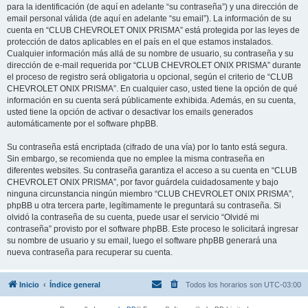
para la identificación (de aquí en adelante “su contraseña”) y una dirección de
email personal válida (de aquí en adelante “su email”). La información de su
cuenta en “CLUB CHEVROLET ONIX PRISMA” está protegida por las leyes de
protección de datos aplicables en el país en el que estamos instalados.
Cualquier información más allá de su nombre de usuario, su contraseña y su
dirección de e-mail requerida por “CLUB CHEVROLET ONIX PRISMA” durante
el proceso de registro será obligatoria u opcional, según el criterio de “CLUB
CHEVROLET ONIX PRISMA”. En cualquier caso, usted tiene la opción de qué
información en su cuenta será públicamente exhibida. Además, en su cuenta,
usted tiene la opción de activar o desactivar los emails generados
automáticamente por el software phpBB.
Su contraseña está encriptada (cifrado de una vía) por lo tanto está segura.
Sin embargo, se recomienda que no emplee la misma contraseña en
diferentes websites. Su contraseña garantiza el acceso a su cuenta en “CLUB
CHEVROLET ONIX PRISMA”, por favor guárdela cuidadosamente y bajo
ninguna circunstancia ningún miembro “CLUB CHEVROLET ONIX PRISMA”,
phpBB u otra tercera parte, legítimamente le preguntará su contraseña. Si
olvidó la contraseña de su cuenta, puede usar el servicio “Olvidé mi
contraseña” provisto por el software phpBB. Este proceso le solicitará ingresar
su nombre de usuario y su email, luego el software phpBB generará una
nueva contraseña para recuperar su cuenta.
Inicio
Índice general
Todos los horarios son
UTC-03:00