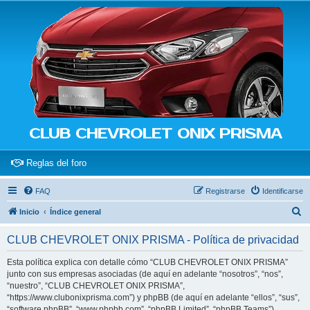
CLUB CHEVROLET ONIX PRISMA
(Opens a new tab)
Reglas del foro
FAQ
Registrarse
Identificarse
B
Inicio
Índice general
u
CLUB CHEVROLET ONIX PRISMA - Política de privacidad
s
c
Esta política explica con detalle cómo “CLUB CHEVROLET ONIX PRISMA”
junto con sus empresas asociadas (de aquí en adelante “nosotros”, “nos”,
a
“nuestro”, “CLUB CHEVROLET ONIX PRISMA”,
r
“https://www.clubonixprisma.com”) y phpBB (de aquí en adelante “ellos”, “sus”,
“software phpBB”, “www.phpbb.com”, “phpBB Limited”, “phpBB Teams”)