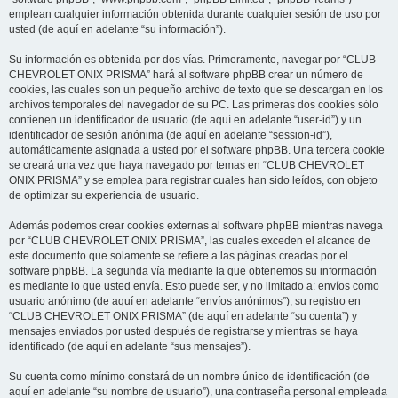
emplean cualquier información obtenida durante cualquier sesión de uso por
usted (de aquí en adelante “su información”).
Su información es obtenida por dos vías. Primeramente, navegar por “CLUB
CHEVROLET ONIX PRISMA” hará al software phpBB crear un número de
cookies, las cuales son un pequeño archivo de texto que se descargan en los
archivos temporales del navegador de su PC. Las primeras dos cookies sólo
contienen un identificador de usuario (de aquí en adelante “user-id”) y un
identificador de sesión anónima (de aquí en adelante “session-id”),
automáticamente asignada a usted por el software phpBB. Una tercera cookie
se creará una vez que haya navegado por temas en “CLUB CHEVROLET
ONIX PRISMA” y se emplea para registrar cuales han sido leídos, con objeto
de optimizar su experiencia de usuario.
Además podemos crear cookies externas al software phpBB mientras navega
por “CLUB CHEVROLET ONIX PRISMA”, las cuales exceden el alcance de
este documento que solamente se refiere a las páginas creadas por el
software phpBB. La segunda vía mediante la que obtenemos su información
es mediante lo que usted envía. Esto puede ser, y no limitado a: envíos como
usuario anónimo (de aquí en adelante “envíos anónimos”), su registro en
“CLUB CHEVROLET ONIX PRISMA” (de aquí en adelante “su cuenta”) y
mensajes enviados por usted después de registrarse y mientras se haya
identificado (de aquí en adelante “sus mensajes”).
Su cuenta como mínimo constará de un nombre único de identificación (de
aquí en adelante “su nombre de usuario”), una contraseña personal empleada