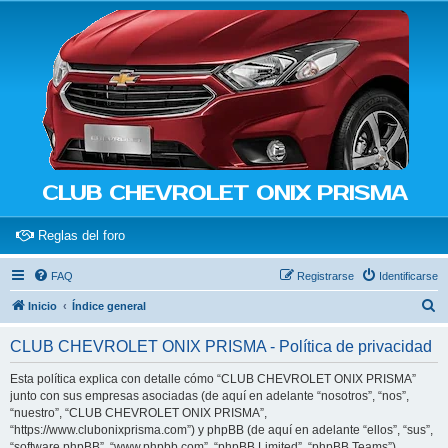
CLUB CHEVROLET ONIX PRISMA
(Opens a new tab)
Reglas del foro
FAQ
Registrarse
Identificarse
B
Inicio
Índice general
u
CLUB CHEVROLET ONIX PRISMA - Política de privacidad
s
c
Esta política explica con detalle cómo “CLUB CHEVROLET ONIX PRISMA”
junto con sus empresas asociadas (de aquí en adelante “nosotros”, “nos”,
a
“nuestro”, “CLUB CHEVROLET ONIX PRISMA”,
r
“https://www.clubonixprisma.com”) y phpBB (de aquí en adelante “ellos”, “sus”,
“software phpBB”, “www.phpbb.com”, “phpBB Limited”, “phpBB Teams”)