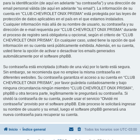
para la identificación (de aquí en adelante “su contraseña”) y una dirección de
email personal válida (de aquí en adelante “su email”). La información de su
cuenta en “CLUB CHEVROLET ONIX PRISMA” está protegida por las leyes de
protección de datos aplicables en el país en el que estamos instalados.
Cualquier información más allá de su nombre de usuario, su contraseña y su
dirección de e-mail requerida por “CLUB CHEVROLET ONIX PRISMA” durante
el proceso de registro será obligatoria u opcional, según el criterio de “CLUB
CHEVROLET ONIX PRISMA”. En cualquier caso, usted tiene la opción de qué
información en su cuenta será públicamente exhibida. Además, en su cuenta,
usted tiene la opción de activar o desactivar los emails generados
automáticamente por el software phpBB.
Su contraseña está encriptada (cifrado de una vía) por lo tanto está segura.
Sin embargo, se recomienda que no emplee la misma contraseña en
diferentes websites. Su contraseña garantiza el acceso a su cuenta en “CLUB
CHEVROLET ONIX PRISMA”, por favor guárdela cuidadosamente y bajo
ninguna circunstancia ningún miembro “CLUB CHEVROLET ONIX PRISMA”,
phpBB u otra tercera parte, legítimamente le preguntará su contraseña. Si
olvidó la contraseña de su cuenta, puede usar el servicio “Olvidé mi
contraseña” provisto por el software phpBB. Este proceso le solicitará ingresar
su nombre de usuario y su email, luego el software phpBB generará una
nueva contraseña para recuperar su cuenta.
Inicio
Índice general
Todos los horarios son
UTC-03:00