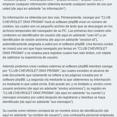
emplean cualquier información obtenida durante cualquier sesión de uso por
usted (de aquí en adelante “su información”).
Su información es obtenida por dos vías. Primeramente, navegar por “CLUB
CHEVROLET ONIX PRISMA” hará al software phpBB crear un número de
cookies, las cuales son un pequeño archivo de texto que se descargan en los
archivos temporales del navegador de su PC. Las primeras dos cookies sólo
contienen un identificador de usuario (de aquí en adelante “user-id”) y un
identificador de sesión anónima (de aquí en adelante “session-id”),
automáticamente asignada a usted por el software phpBB. Una tercera cookie
se creará una vez que haya navegado por temas en “CLUB CHEVROLET
ONIX PRISMA” y se emplea para registrar cuales han sido leídos, con objeto
de optimizar su experiencia de usuario.
Además podemos crear cookies externas al software phpBB mientras navega
por “CLUB CHEVROLET ONIX PRISMA”, las cuales exceden el alcance de
este documento que solamente se refiere a las páginas creadas por el
software phpBB. La segunda vía mediante la que obtenemos su información
es mediante lo que usted envía. Esto puede ser, y no limitado a: envíos como
usuario anónimo (de aquí en adelante “envíos anónimos”), su registro en
“CLUB CHEVROLET ONIX PRISMA” (de aquí en adelante “su cuenta”) y
mensajes enviados por usted después de registrarse y mientras se haya
identificado (de aquí en adelante “sus mensajes”).
Su cuenta como mínimo constará de un nombre único de identificación (de
aquí en adelante “su nombre de usuario”), una contraseña personal empleada