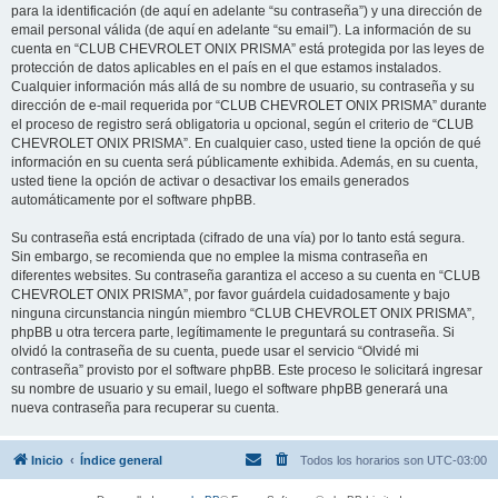
para la identificación (de aquí en adelante “su contraseña”) y una dirección de
email personal válida (de aquí en adelante “su email”). La información de su
cuenta en “CLUB CHEVROLET ONIX PRISMA” está protegida por las leyes de
protección de datos aplicables en el país en el que estamos instalados.
Cualquier información más allá de su nombre de usuario, su contraseña y su
dirección de e-mail requerida por “CLUB CHEVROLET ONIX PRISMA” durante
el proceso de registro será obligatoria u opcional, según el criterio de “CLUB
CHEVROLET ONIX PRISMA”. En cualquier caso, usted tiene la opción de qué
información en su cuenta será públicamente exhibida. Además, en su cuenta,
usted tiene la opción de activar o desactivar los emails generados
automáticamente por el software phpBB.
Su contraseña está encriptada (cifrado de una vía) por lo tanto está segura.
Sin embargo, se recomienda que no emplee la misma contraseña en
diferentes websites. Su contraseña garantiza el acceso a su cuenta en “CLUB
CHEVROLET ONIX PRISMA”, por favor guárdela cuidadosamente y bajo
ninguna circunstancia ningún miembro “CLUB CHEVROLET ONIX PRISMA”,
phpBB u otra tercera parte, legítimamente le preguntará su contraseña. Si
olvidó la contraseña de su cuenta, puede usar el servicio “Olvidé mi
contraseña” provisto por el software phpBB. Este proceso le solicitará ingresar
su nombre de usuario y su email, luego el software phpBB generará una
nueva contraseña para recuperar su cuenta.
Inicio
Índice general
Todos los horarios son
UTC-03:00