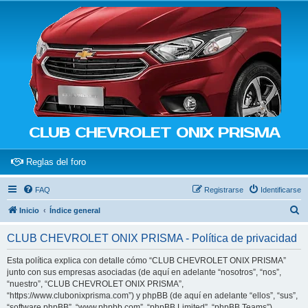
CLUB CHEVROLET ONIX PRISMA
(Opens a new tab)
Reglas del foro
FAQ
Registrarse
Identificarse
B
Inicio
Índice general
u
CLUB CHEVROLET ONIX PRISMA - Política de privacidad
s
c
Esta política explica con detalle cómo “CLUB CHEVROLET ONIX PRISMA”
junto con sus empresas asociadas (de aquí en adelante “nosotros”, “nos”,
a
“nuestro”, “CLUB CHEVROLET ONIX PRISMA”,
r
“https://www.clubonixprisma.com”) y phpBB (de aquí en adelante “ellos”, “sus”,
“software phpBB”, “www.phpbb.com”, “phpBB Limited”, “phpBB Teams”)