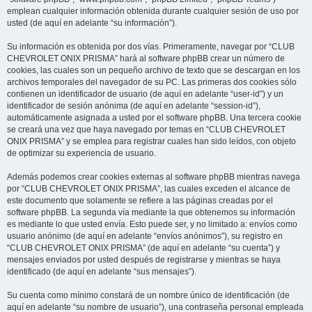
emplean cualquier información obtenida durante cualquier sesión de uso por
usted (de aquí en adelante “su información”).
Su información es obtenida por dos vías. Primeramente, navegar por “CLUB
CHEVROLET ONIX PRISMA” hará al software phpBB crear un número de
cookies, las cuales son un pequeño archivo de texto que se descargan en los
archivos temporales del navegador de su PC. Las primeras dos cookies sólo
contienen un identificador de usuario (de aquí en adelante “user-id”) y un
identificador de sesión anónima (de aquí en adelante “session-id”),
automáticamente asignada a usted por el software phpBB. Una tercera cookie
se creará una vez que haya navegado por temas en “CLUB CHEVROLET
ONIX PRISMA” y se emplea para registrar cuales han sido leídos, con objeto
de optimizar su experiencia de usuario.
Además podemos crear cookies externas al software phpBB mientras navega
por “CLUB CHEVROLET ONIX PRISMA”, las cuales exceden el alcance de
este documento que solamente se refiere a las páginas creadas por el
software phpBB. La segunda vía mediante la que obtenemos su información
es mediante lo que usted envía. Esto puede ser, y no limitado a: envíos como
usuario anónimo (de aquí en adelante “envíos anónimos”), su registro en
“CLUB CHEVROLET ONIX PRISMA” (de aquí en adelante “su cuenta”) y
mensajes enviados por usted después de registrarse y mientras se haya
identificado (de aquí en adelante “sus mensajes”).
Su cuenta como mínimo constará de un nombre único de identificación (de
aquí en adelante “su nombre de usuario”), una contraseña personal empleada