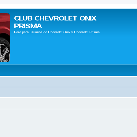
CLUB CHEVROLET ONIX
PRISMA
Foro para usuarios de Chevrolet Onix y Chevrolet Prisma