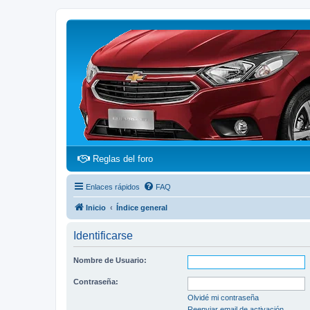
(Opens a new tab)
Reglas del foro
Enlaces rápidos
FAQ
Inicio
Índice general
Identificarse
Nombre de Usuario:
Contraseña:
Olvidé mi contraseña
Reenviar email de activación