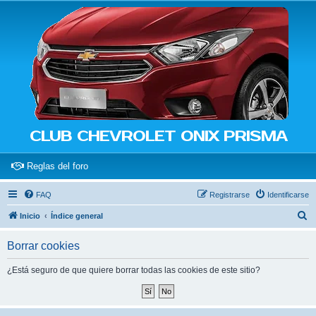
CLUB CHEVROLET ONIX PRISMA
(Opens a new tab)
Reglas del foro
FAQ
Registrarse
Identificarse
B
Inicio
Índice general
u
Borrar cookies
s
c
¿Está seguro de que quiere borrar todas las cookies de este sitio?
a
r