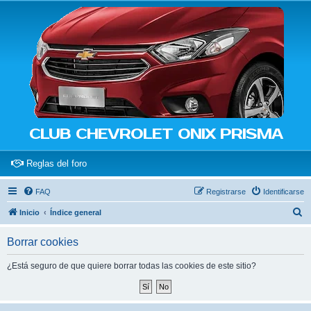
CLUB CHEVROLET ONIX PRISMA
(Opens a new tab)
Reglas del foro
FAQ
Registrarse
Identificarse
B
Inicio
Índice general
u
Borrar cookies
s
c
¿Está seguro de que quiere borrar todas las cookies de este sitio?
a
r