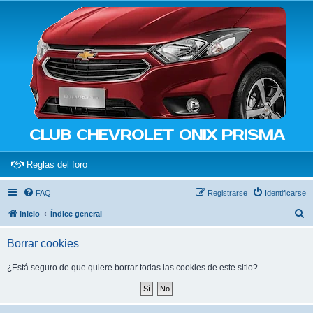
CLUB CHEVROLET ONIX PRISMA
(Opens a new tab)
Reglas del foro
FAQ
Registrarse
Identificarse
B
Inicio
Índice general
u
Borrar cookies
s
c
¿Está seguro de que quiere borrar todas las cookies de este sitio?
a
r