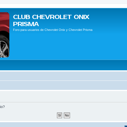
CLUB CHEVROLET ONIX
PRISMA
Foro para usuarios de Chevrolet Onix y Chevrolet Prisma
tio?