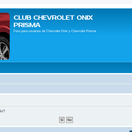
CLUB CHEVROLET ONIX
PRISMA
Foro para usuarios de Chevrolet Onix y Chevrolet Prisma
tio?