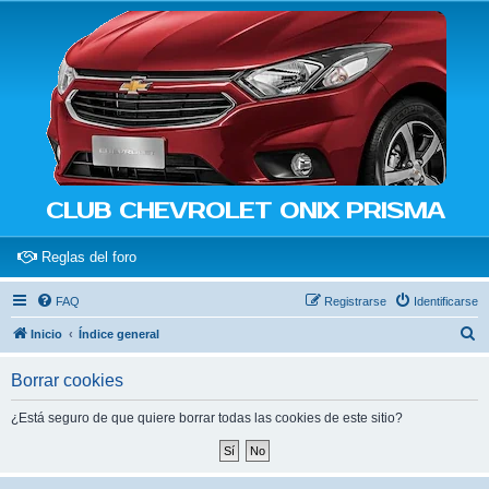
CLUB CHEVROLET ONIX PRISMA
(Opens a new tab)
Reglas del foro
FAQ
Registrarse
Identificarse
B
Inicio
Índice general
u
Borrar cookies
s
c
¿Está seguro de que quiere borrar todas las cookies de este sitio?
a
r