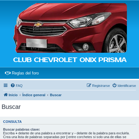
CLUB CHEVROLET ONIX PRISMA
(Opens a new tab)
Reglas del foro
FAQ
Registrarse
Identificarse
Inicio
Índice general
Buscar
Buscar
CONSULTA
Buscar palabras clave:
Escriba
+
delante de una palabra a encontrar y
-
delante de la palabra para excluirla.
Crea una lista de palabras separadas por
|
entre corchetes si solo una de ellas se