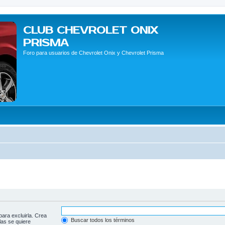
CLUB CHEVROLET ONIX
PRISMA
Foro para usuarios de Chevrolet Onix y Chevrolet Prisma
para excluirla. Crea
Buscar todos los términos
las se quiere