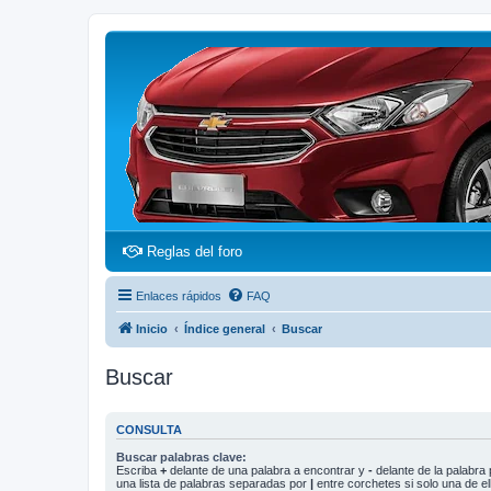
(Opens a new tab)
Reglas del foro
Enlaces rápidos
FAQ
Inicio
Índice general
Buscar
Buscar
CONSULTA
Buscar palabras clave:
Escriba
+
delante de una palabra a encontrar y
-
delante de la palabra 
una lista de palabras separadas por
|
entre corchetes si solo una de el