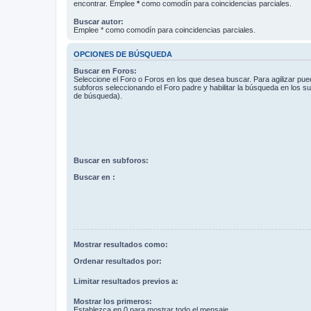
encontrar. Emplee
*
como comodín para coincidencias parciales.
Buscar autor:
Emplee * como comodín para coincidencias parciales.
OPCIONES DE BÚSQUEDA
Buscar en Foros:
Seleccione el Foro o Foros en los que desea buscar. Para agilizar pue
subforos seleccionando el Foro padre y habilitar la búsqueda en los 
de búsqueda).
Buscar en subforos:
Buscar en :
Mostrar resultados como:
Ordenar resultados por:
Limitar resultados previos a:
Mostrar los primeros:
Establezca en 0 para mostrar todo el mensaje.