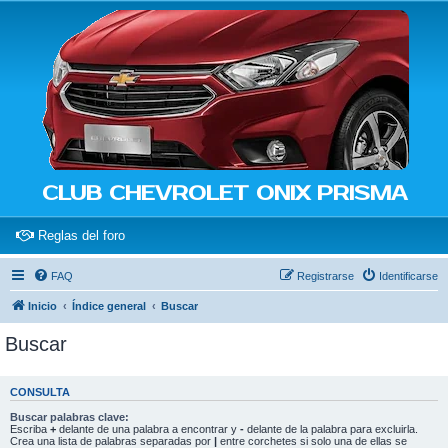
CLUB CHEVROLET ONIX PRISMA
(Opens a new tab)
Reglas del foro
FAQ
Registrarse
Identificarse
Inicio
Índice general
Buscar
Buscar
CONSULTA
Buscar palabras clave:
Escriba
+
delante de una palabra a encontrar y
-
delante de la palabra para excluirla.
Crea una lista de palabras separadas por
|
entre corchetes si solo una de ellas se