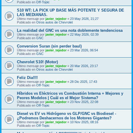
Publicado en
Off-Topic
S10 WT: LA PICK UP BASE MÁS POTENTE Y SEGURA DE
LAS MEDIANAS.
Último mensaje por
javier_tejedor
«
23 May 2026, 21:27
Publicado en
Otros autos de Chevrolet
La realidad del GNC vs una nota doblemente tendenciosa
Último mensaje por
javier_tejedor
«
22 May 2026, 02:39
Publicado en
GNC
Conversion Suran (sin perder baul)
Último mensaje por
javier_tejedor
«
23 Mar 2026, 06:54
Publicado en
GNC
Chevrolet S10! (Motor)
Último mensaje por
javier_tejedor
«
20 Mar 2026, 23:17
Publicado en
Otros autos de Chevrolet
Feliz Dia!!!!
Último mensaje por
javier_tejedor
«
28 Dic 2025, 17:43
Publicado en
Off-Topic
Híbridos vs Eléctricos vs Combustión Interna + Mejores y
Peores Modelos | Cuál es el Mejor Sistema?
Último mensaje por
javier_tejedor
«
23 Nov 2025, 22:08
Publicado en
Off-Topic
Diesel vs EV vs Hidrógeno vs GLP/GNC vs Biodiesel -
¿Podremos Deshacernos de los Motores Gigantes?
Último mensaje por
javier_tejedor
«
10 Nov 2025, 08:16
Publicado en
Off-Topic