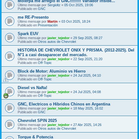
Molerpa me arregló el GNC!!!!!!!!! Variador inside...
Último mensaje por
Sergioltz
«
05 Oct 2025, 19:06
Publicado en
GNC
me RE-Presento
Último mensaje por
Martin
«
03 Oct 2025, 18:24
Publicado en
Presentación
Spark EUV
Último mensaje por
javier_tejedor
«
29 Sep 2025, 08:27
Publicado en
Otros autos de Chevrolet
HISTORIA DE CHEVROLET ONIX Y PRISMA. (2012-2025). Del
N°1 a casi desaparecer del mercado.
Último mensaje por
javier_tejedor
«
22 Sep 2025, 21:20
Publicado en
Off-Topic
Block de Motor: Aluminio vs Hierro
Último mensaje por
javier_tejedor
«
24 Jul 2025, 04:10
Publicado en
Off-Topic
Diesel vs Nafta!
Último mensaje por
javier_tejedor
«
24 Jul 2025, 04:08
Publicado en
Off-Topic
GNC, Electricos o Hibridos Chinos en Argentina
Último mensaje por
javier_tejedor
«
18 May 2025, 16:02
Publicado en
GNC
Chevrolet SPIN 2025
Último mensaje por
javier_tejedor
«
27 Abr 2025, 14:26
Publicado en
Otros autos de Chevrolet
Torque & Potencia