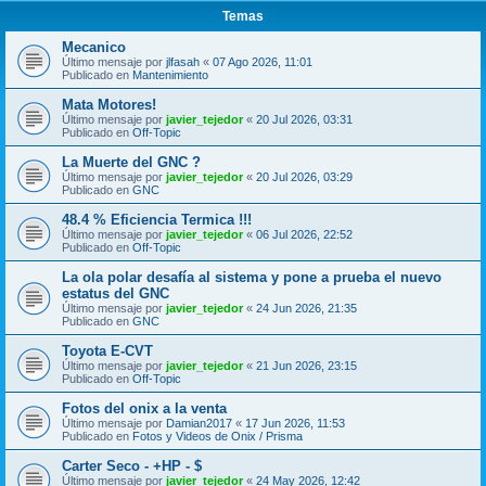
Temas
Mecanico
Último mensaje por
jlfasah
«
07 Ago 2026, 11:01
Publicado en
Mantenimiento
Mata Motores!
Último mensaje por
javier_tejedor
«
20 Jul 2026, 03:31
Publicado en
Off-Topic
La Muerte del GNC ?
Último mensaje por
javier_tejedor
«
20 Jul 2026, 03:29
Publicado en
GNC
48.4 % Eficiencia Termica !!!
Último mensaje por
javier_tejedor
«
06 Jul 2026, 22:52
Publicado en
Off-Topic
La ola polar desafía al sistema y pone a prueba el nuevo
estatus del GNC
Último mensaje por
javier_tejedor
«
24 Jun 2026, 21:35
Publicado en
GNC
Toyota E-CVT
Último mensaje por
javier_tejedor
«
21 Jun 2026, 23:15
Publicado en
Off-Topic
Fotos del onix a la venta
Último mensaje por
Damian2017
«
17 Jun 2026, 11:53
Publicado en
Fotos y Videos de Onix / Prisma
Carter Seco - +HP - $
Último mensaje por
javier_tejedor
«
24 May 2026, 12:42